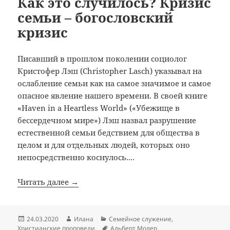
Как это случилось? Кризис
семьи – богословский
кризис
Писавший в прошлом поколении социолог
Кристофер Лэш (Christopher Lasch) указывал на
ослабление семьи как на самое значимое и самое
опасное явление нашего времени. В своей книге
«Haven in a Heartless World» («Убежище в
бессердечном мире») Лэш назвал разрушение
естественной семьи бедствием для общества в
целом и для отдельных людей, которых оно
непосредственно коснулось....
Читать далее →
Опубликовано
Автор
Рубрики
24.03.2020
Илана
Семейное служение
,
Метки
Христианские проповеди
Альберт Молер