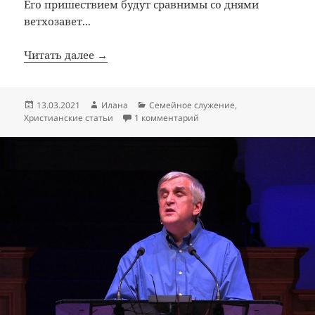
Его пришествием будут сравнимы со днями
ветхозавет...
Читать далее →
Опубликовано
Автор
Рубрики
13.03.2021
Илана
Семейное служение
,
к записи О секретах дедуш
Христианские статьи
1 комментарий