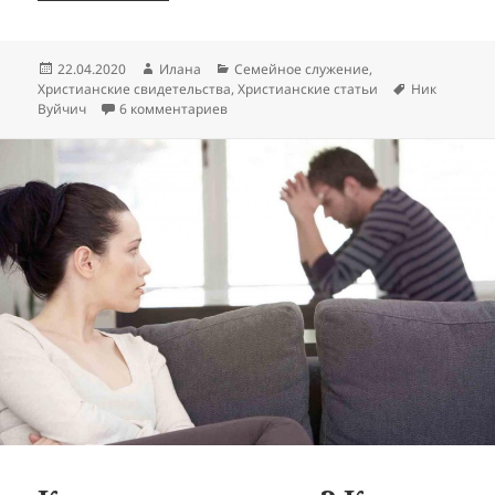
Опубликовано
Автор
Рубрики
22.04.2020
Илана
Семейное служение
,
Метки
Христианские свидетельства
,
Христианские статьи
Ник
к записи Дела сердечные
Вуйчич
6 комментариев