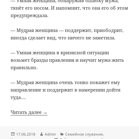
— Умная женщина, обнаружив ошибку мужа,
ткнёт его носом. И напомнит, что она его об этом
предупреждала.
— Мудрая женщина — поддержит, приободрит,
иногда сделает вид, что ничего не заметила.
— Умная женщина в кризисной ситуации
возьмет бразды правления и научит мужа жить
правильно.
— Мудрая женщина очень тонко покажет ему
направление и поддержит в намерении дойти
туда....
Читать далее →
Опубликовано
Автор
Рубрики
17.06.2018
Admin
Семейное служение
,