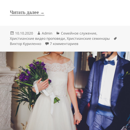
Читать далее →
Опубликовано
Автор
Рубрики
10.10.2020
Admin
Семейное служение
,
Метки
Христианские видео проповеди
,
Христианские семинары
к записи Счастливая семья —
Виктор Куриленко
7 комментариев