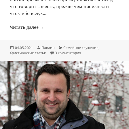
что говорит совесть, прежде чем произнести
что-либо вслух....
Читать далее →
Опубликовано
Автор
Рубрики
04.05.2021
Павлин
Семейное служение
,
к записи 5 ошибок, которые
Христианские статьи
3 комментария