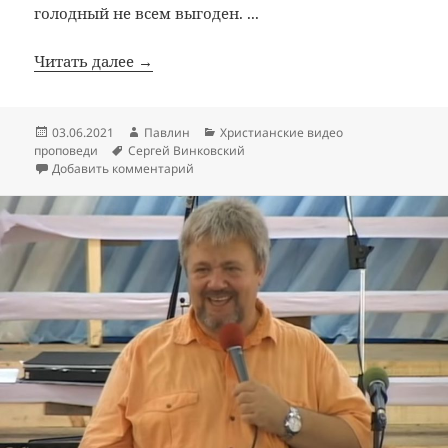
голодный не всем выгоден. ...
Читать далее →
Опубликовано
Автор
Рубрики
03.06.2021
Павлин
Христианские видео
Метки
проповеди
Сергей Винковский
к записи Крошка
Добавить комментарий