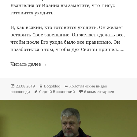
Евангелия от Иоанна вы заметите, что Иисус
готовится уходить.
И, как всякий, кто готовится уходить, Он желает
оставить Свое завещание. Он желает сделать все,
чтобы после Его ухода было все правильно. Он
позаботился о том, чтобы Дух Святой пришел…...
Читать далее →
Опубликовано
Автор
Рубрики
23.08.2019
Bogoblog
Христианские видео
Метки
к записи Мы
проповеди
Сергей Винковский
6 комментариев