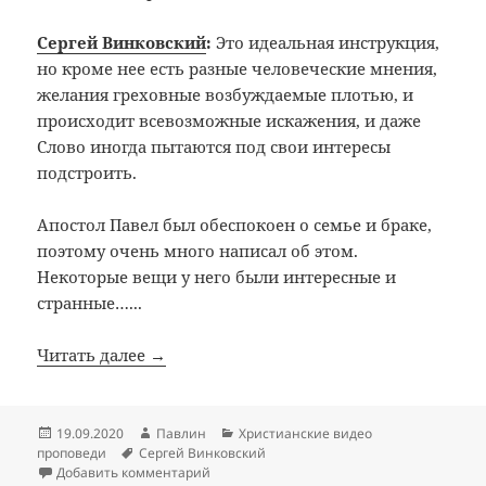
Сергей Винковский
:
Это идеальная инструкция,
но кроме нее есть разные человеческие мнения,
желания греховные возбуждаемые плотью, и
происходит всевозможные искажения, и даже
Слово иногда пытаются под свои интересы
подстроить.
Апостол Павел был обеспокоен о семье и браке,
поэтому очень много написал об этом.
Некоторые вещи у него были интересные и
странные…...
Читать далее →
Опубликовано
Автор
Рубрики
19.09.2020
Павлин
Христианские видео
Метки
проповеди
Сергей Винковский
к записи Идеальный брак
Добавить комментарий