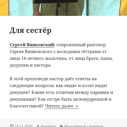
Для сестёр
Сергей Винковский
:
откровенный разговор
Сергея Винковского с молодыми сёстрами от
лица 14-летнего мальчика, от лица брата, папы,
дедушки и пастора.
В этой проповеди пастор даёт ответы на
следующие вопросы: как видят и хотят видят
девушек? Какие есть отличия между парнями и
девушками? Как сестре быть целомудренной и
Для сестёр
благочестивой?
Читать далее
Опубликовано
Автор
Рубрики
15.11.2020
Bogoblog
Молодёжное служение
,