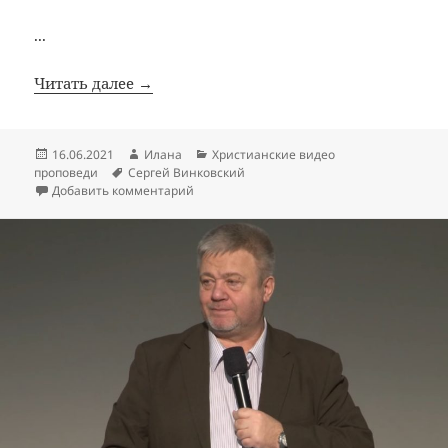
...
Читать далее →
Опубликовано
Автор
Рубрики
16.06.2021
Илана
Христианские видео
Метки
проповеди
Сергей Винковский
к записи Семья
Добавить комментарий