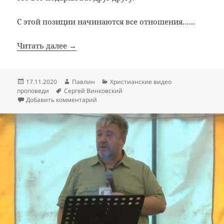
С этой позиции начинаются все отношения…...
Читать далее →
Опубликовано
Автор
Рубрики
17.11.2020
Павлин
Христианские видео
Метки
проповеди
Сергей Винковский
к записи Потребности мужа и жены в брак
Добавить комментарий