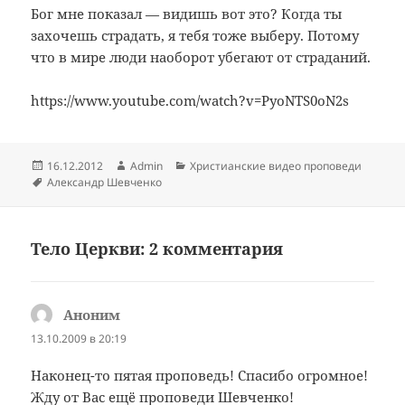
Бог мне показал — видишь вот это? Когда ты
захочешь страдать, я тебя тоже выберу. Потому
что в мире люди наоборот убегают от страданий.
https://www.youtube.com/watch?v=PyoNTS0oN2s
Опубликовано
Автор
Рубрики
16.12.2012
Admin
Христианские видео проповеди
Метки
Александр Шевченко
Тело Церкви: 2 комментария
Аноним
:
13.10.2009 в 20:19
Наконец-то пятая проповедь! Спасибо огромное!
Жду от Вас ещё проповеди Шевченко!