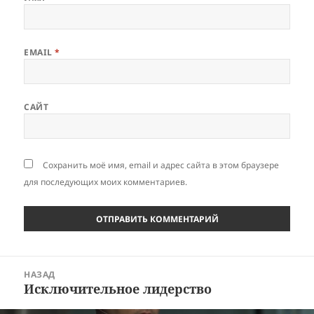
EMAIL
*
САЙТ
Сохранить моё имя, email и адрес сайта в этом браузере
для последующих моих комментариев.
Навигация
НАЗАД
по
Исключительное лидерство
Предыдущая
записям
запись: