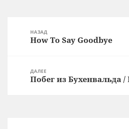
Навигация
по
НАЗАД
How To Say Goodbye
записям
Предыдущая
запись:
ДАЛЕЕ
Побег из Бухенвальда 
Следующая
запись: