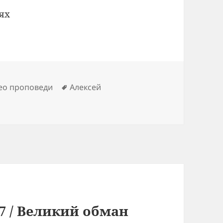
ях
Метки
ео проповеди
Алексей
7 / Великий обман