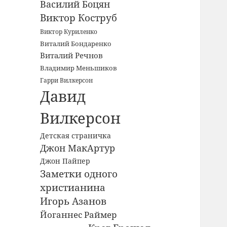
Василий Боцян
Виктор Коструб
Виктор Куриленко
Виталий Бондаренко
Виталий Речнов
Владимир Меньшиков
Гарри Вилкерсон
Давид
Вилкерсон
Детская страничка
Джон МакАртур
Джон Пайпер
Заметки одного
христианина
Игорь Азанов
Йоганнес Раймер