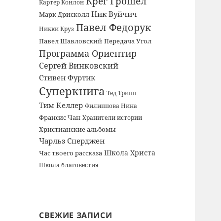
Крег Грошел
Картер Конлон
Ник Вуйчич
Марк Дрисколл
Павел Федорук
Никки Круз
Павел Шавловский
Передача Угол
Программа Ориентир
Сергей Винковский
Стивен Фуртик
Суперкнига
Тед Трипп
Тим Келлер
Филиппова Нина
Франсис Чан
Хранители истории
Христианские альбомы
Чарльз Сперджен
Школа Христа
Час твоего рассказа
Школа благовестия
СВЕЖИЕ ЗАПИСИ