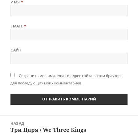
ИМЯ
*
EMAIL
*
САЙТ
Сохранить моё имя, email и адрес сайта в этом браузере
для последующих моих комментариев.
Навигация
НАЗАД
по
Три Царя / We Three Kings
Предыдущая
записям
запись: