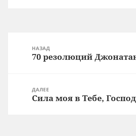
Навигация
по
НАЗАД
70 резолюций Джоната
записям
Предыдущая
запись:
ДАЛЕЕ
Сила моя в Тебе, Госпо
Следующая
запись: