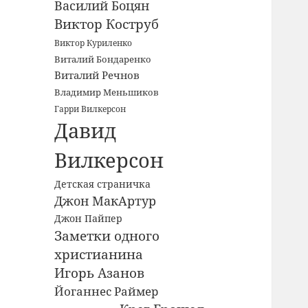
Василий Боцян
Виктор Коструб
Виктор Куриленко
Виталий Бондаренко
Виталий Речнов
Владимир Меньшиков
Гарри Вилкерсон
Давид
Вилкерсон
Детская страничка
Джон МакАртур
Джон Пайпер
Заметки одного
христианина
Игорь Азанов
Йоганнес Раймер