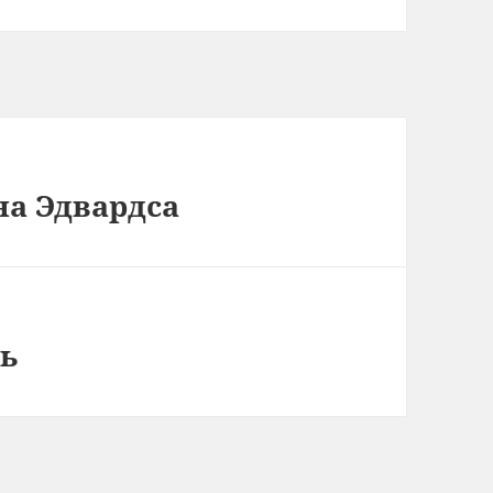
на Эдвардса
дь