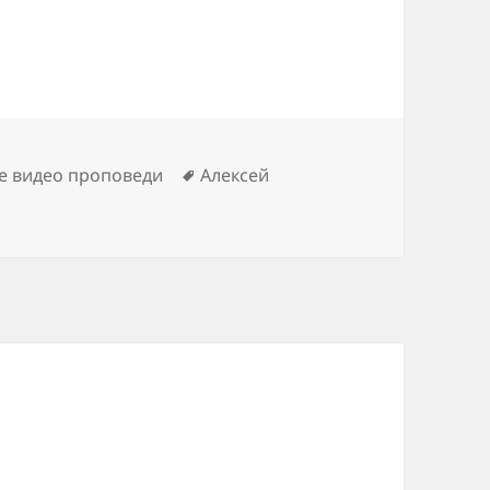
Метки
е видео проповеди
Алексей