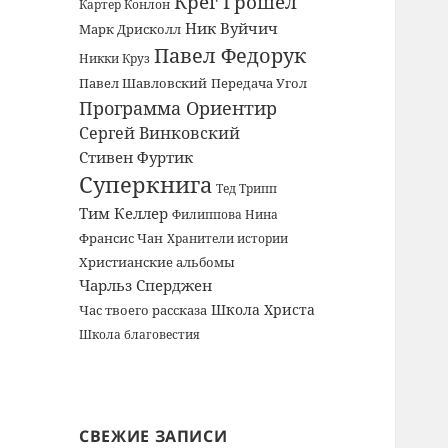
Крег Грошел
Картер Конлон
Ник Вуйчич
Марк Дрисколл
Павел Федорук
Никки Круз
Павел Шавловский
Передача Угол
Программа Ориентир
Сергей Винковский
Стивен Фуртик
Суперкнига
Тед Трипп
Тим Келлер
Филиппова Нина
Франсис Чан
Хранители истории
Христианские альбомы
Чарльз Сперджен
Школа Христа
Час твоего рассказа
Школа благовестия
СВЕЖИЕ ЗАПИСИ