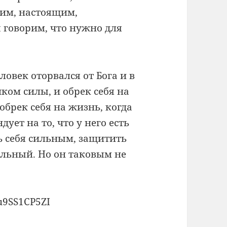
им, настоящим,
говорим, что нужно для
овек оторвался от Бога и в
иком силы, и обрек себя на
брек себя на жизнь, когда
дует на то, что у него есть
ть себя сильным, защитить
сильный. Но он таковым не
u9SS1CP5ZI