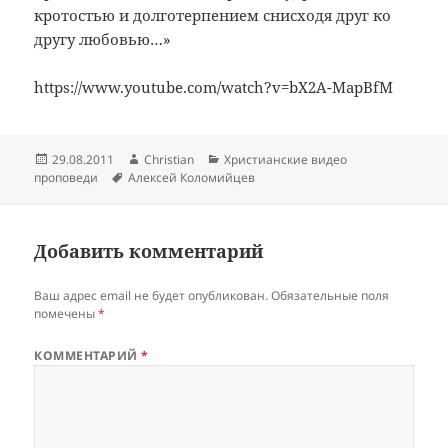
кротостью и долготерпением снисходя друг ко
другу любовью…»
https://www.youtube.com/watch?v=bX2A-MapBfM
Опубликовано
Автор
Рубрики
29.08.2011
Christian
Христианские видео
Метки
проповеди
Алексей Коломийцев
Добавить комментарий
Ваш адрес email не будет опубликован.
Обязательные поля
помечены
*
КОММЕНТАРИЙ
*