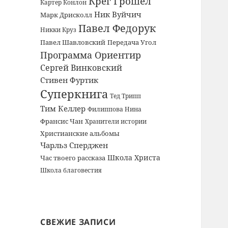
Крег Грошел
Картер Конлон
Ник Вуйчич
Марк Дрисколл
Павел Федорук
Никки Круз
Павел Шавловский
Передача Угол
Программа Ориентир
Сергей Винковский
Стивен Фуртик
Суперкнига
Тед Трипп
Тим Келлер
Филиппова Нина
Франсис Чан
Хранители истории
Христианские альбомы
Чарльз Сперджен
Школа Христа
Час твоего рассказа
Школа благовестия
СВЕЖИЕ ЗАПИСИ