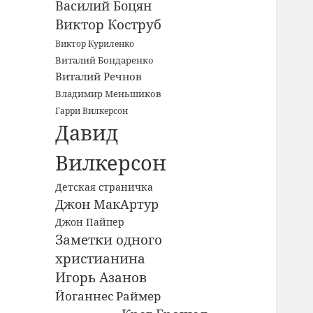
Василий Боцян
Виктор Коструб
Виктор Куриленко
Виталий Бондаренко
Виталий Речнов
Владимир Меньшиков
Гарри Вилкерсон
Давид
Вилкерсон
Детская страничка
Джон МакАртур
Джон Пайпер
Заметки одного
христианина
Игорь Азанов
Йоганнес Раймер