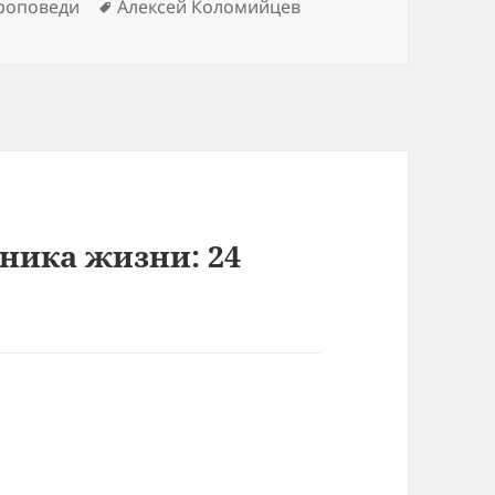
Метки
роповеди
Алексей Коломийцев
ника жизни: 24