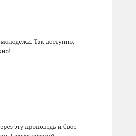
молодёжи. Так доступно,
жно!
через эту проповедь и Свое
бви. Благословений