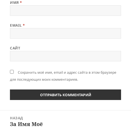
ИМЯ
*
EMAIL
*
САЙТ
Сохранить моё имя, email и адрес сайта в этом браузере
для последующих моих комментариев.
Навигация
НАЗАД
по
За Имя Моё
Предыдущая
записям
запись: