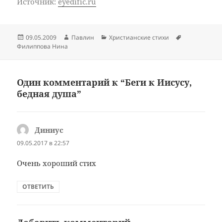
Источник:
eyedific.ru
Опубликовано
Автор
Рубрики
Метки
09.05.2009
Павлин
Христианские стихи
Филиппова Нина
Один комментарий к “Беги к Иисусу,
бедная душа”
Диниус
:
09.05.2017 в 22:57
Очень хороший стих
ОТВЕТИТЬ