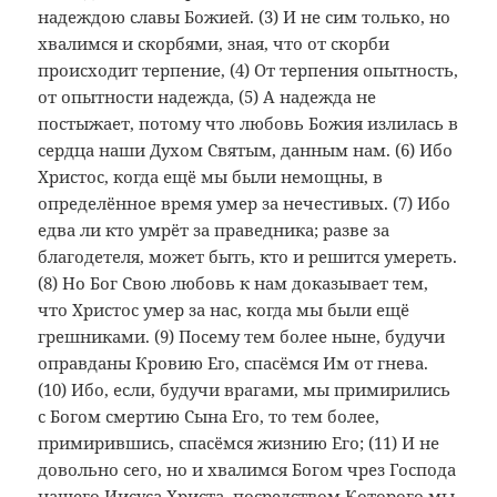
надеждою славы Божией. (3) И не сим только, но
хвалимся и скорбями, зная, что от скорби
происходит терпение, (4) От терпения опытность,
от опытности надежда, (5) А надежда не
постыжает, потому что любовь Божия излилась в
сердца наши Духом Святым, данным нам. (6) Ибо
Христос, когда ещё мы были немощны, в
определённое время умер за нечестивых. (7) Ибо
едва ли кто умрёт за праведника; разве за
благодетеля, может быть, кто и решится умереть.
(8) Но Бог Свою любовь к нам доказывает тем,
что Христос умер за нас, когда мы были ещё
грешниками. (9) Посему тем более ныне, будучи
оправданы Кровию Его, спасёмся Им от гнева.
(10) Ибо, если, будучи врагами, мы примирились
с Богом смертию Сына Его, то тем более,
примирившись, спасёмся жизнию Его; (11) И не
довольно сего, но и хвалимся Богом чрез Господа
нашего Иисуса Христа, посредством Которого мы