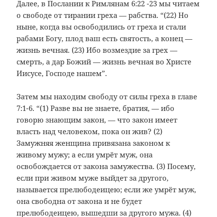
Далее, в Послании к Римлянам 6:22 -23 мы читаем
о свободе от тирании греха — рабства. “(22) Но
ныне, когда вы освободились от греха и стали
рабами Богу, плод ваш есть святость, а конец —
жизнь вечная. (23) Ибо возмездие за грех —
смерть, а дар Божий — жизнь вечная во Христе
Иисусе, Господе нашем”.
Затем мы находим свободу от силы греха в главе
7:1-6. “(1) Разве вы не знаете, братия, — ибо
говорю знающим закон, — что закон имеет
власть над человеком, пока он жив? (2)
Замужняя женщина привязана законом к
живому мужу; а если умрёт муж, она
освобождается от закона замужества. (3) Посему,
если при живом муже выйдет за другого,
называется прелюбодеицею; если же умрёт муж,
она свободна от закона и не будет
прелюбодеицею, вышедши за другого мужа. (4)