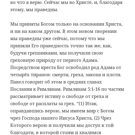
во что я верю. Сейчас мы во Христе, и, благодаря
этому, мы праведны.
Мы приняты Богом только на основании Христа,
и ни на каком другом. В этом новом творении
мы праведны уже сейчас, потому что мы
приняли Его праведность точно так же, как,
будучи грешниками, мы получили свою
греховную природу от первого Адама.
Посредством креста Бог освободил род Адама от
четырёх тиранов: смерти, греха, закона и плоти.
Павел говорит об этом в средних главах
Послания к Римлянам. Римлянам 5:1-16 по частям
рассматривает истину о свободе от греха и
свободе от расплаты за грех. “(1) Итак,
оправдавшись верою, мы имеем мир с Богом
чрез Господа нашего Иисуса Христа, (2) Чрез
Которого верою и получили мы доступ к той
благодати, в которой стоим и хвалимся