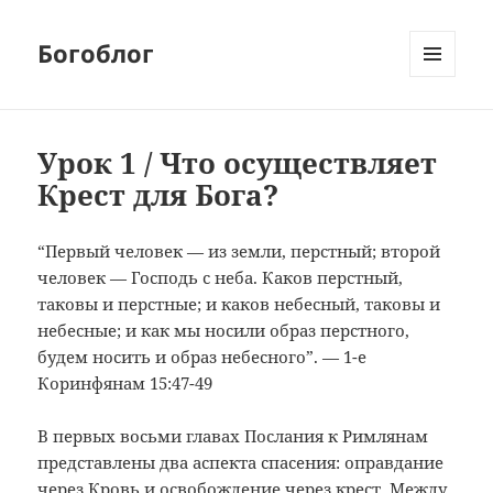
Богоблог
МЕНЮ
И
ВИДЖЕТЫ
Урок 1 / Что осуществляет
Крест для Бога?
“Первый человек — из земли, перстный; второй
человек — Господь с неба. Каков перстный,
таковы и перстные; и каков небесный, таковы и
небесные; и как мы носили образ перстного,
будем носить и образ небесного”. — 1-е
Коринфянам 15:47-49
В первых восьми главах Послания к Римлянам
представлены два аспекта спасения: оправдание
через Кровь и освобождение через крест. Между