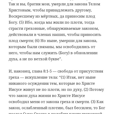
Так и вы, братия мои, умерли для закона Телом
Христовым, чтобы принадлежать другому,
Воскресшему из мёртвых, да приносим плод
Богу. (5) Ибо, когда мы жили по плоти, тогда
страсти греховные, обнаруживаемые законом,
действовали в членах наших, чтобы приносить
плод смерти; (6) Но ныне, умерши для закона,
которым были связаны, мы освободились от
него, чтобы нам служить (Богу) в обновлении
духа, а не по ветхой букве”.
И, наконец, глава 8:1-5 — свобода от присутствия
греха — искупление тела: “(1) Итак, нет ныне
никакого осуждения тем, которые во Христе
Иисусе живут не по плоти, но по духу, (2) Потому
что закон духа жизни во Христе Иисусе
освободил меня от закона греха и смерти. (3) Как
закон, ослабленный плотию, был бессилен, то Бог
послал Сына Своего в подобии плоти греховной