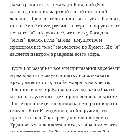
Даже среди тех, кто жаждет Бога, найдёшь
многих, ставших жертвой в этой страшной
западне. Проведя годы в поисках глубин Божьих,
они всё ещё стоят, разбив “лагерь”, вокруг своего
ветхого “я”, получая всё, что есть у Бога для
“меня”, владея всем “моим” имуществом,
принимая всё “моё” наследство во Христе. Их “я”
является центром вращения всего мира.
Пусть Бог разобьет все эти притязания вдребезги
и разоблачит всякую попытку использовать
крест, вместо того, чтобы умереть на кресте.
Покойный доктор Рэйвенхилл однажды был со
мной на служении, где я проповедовал о кресте.
После проповеди, во время нашего разговора он
сказал: “Брат Кленденнен, я обнаружил, что
привести людей ко кресту довольно просто.
Трудность заключается в том, чтобы поместить
их на этот крест. За большинством просьб и