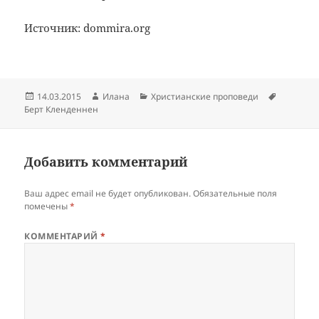
Источник: dommira.org
Опубликовано
Автор
Рубрики
Метки
14.03.2015
Илана
Христианские проповеди
Берт Кленденнен
Добавить комментарий
Ваш адрес email не будет опубликован.
Обязательные поля
помечены
*
КОММЕНТАРИЙ
*