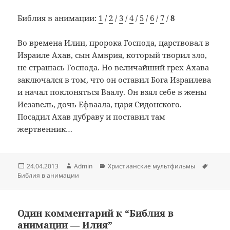
Библия в анимации:
1
/
2
/
3
/
4
/
5
/
6
/
7
/
8
Во времена Илии, пророка Господа, царствовал в
Израиле Ахав, сын Амврия, который творил зло,
не страшась Господа. Но величайший грех Ахава
заключался в том, что он оставил Бога Израилева
и начал поклоняться Ваалу. Он взял себе в жены
Иезавель, дочь Ефваала, царя Сидонского.
Посадил Ахав дубраву и поставил там
жертвенник…
Опубликовано
Автор
Рубрики
Метки
24.04.2013
Admin
Христианские мультфильмы
Библия в анимации
Один комментарий к “Библия в
анимации — Илия”