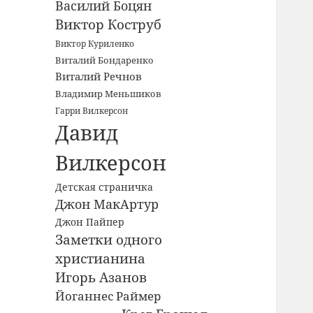
Василий Боцян
Виктор Коструб
Виктор Куриленко
Виталий Бондаренко
Виталий Речнов
Владимир Меньшиков
Гарри Вилкерсон
Давид
Вилкерсон
Детская страничка
Джон МакАртур
Джон Пайпер
Заметки одного
христианина
Игорь Азанов
Йоганнес Раймер