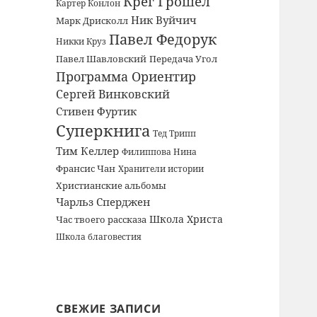
Крег Грошел
Картер Конлон
Ник Вуйчич
Марк Дрисколл
Павел Федорук
Никки Круз
Павел Шавловский
Передача Угол
Программа Ориентир
Сергей Винковский
Стивен Фуртик
Суперкнига
Тед Трипп
Тим Келлер
Филиппова Нина
Франсис Чан
Хранители истории
Христианские альбомы
Чарльз Сперджен
Школа Христа
Час твоего рассказа
Школа благовестия
СВЕЖИЕ ЗАПИСИ