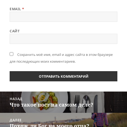
EMAIL
*
САЙТ
Сохранить моё имя, email и адрес сайта в этом браузере
для последующих моих комментариев.
Навигация
НАЗАД
по
Что такое пост на самом деле?
Предыдущая
записям
запись:
ДАЛЕЕ
Похож ли Бог на моего отца?
Следующая