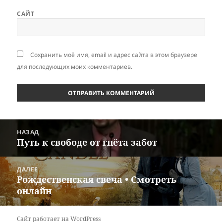
САЙТ
Сохранить моё имя, email и адрес сайта в этом браузере
для последующих моих комментариев.
Навигация
НАЗАД
по
Путь к свободе от гнёта забот
Предыдущая
записям
запись:
ДАЛЕЕ
Рождественская свеча • Смотреть
Следующая
онлайн
запись:
Сайт работает на WordPress