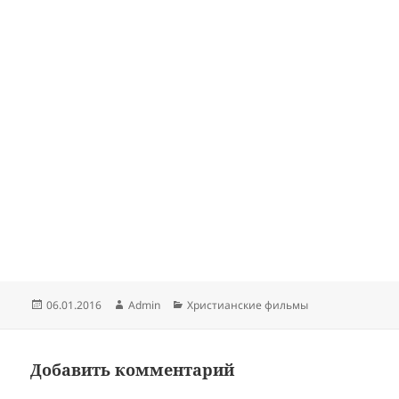
Опубликовано
Автор
Рубрики
06.01.2016
Admin
Христианские фильмы
Добавить комментарий