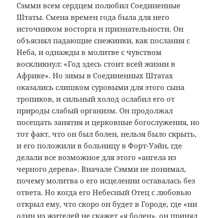
Сэмми всем сердцем полюбил Соединенные
Штаты. Смена времен года была для него
источником восторга и признательности. Он
объяснял падающие снежинки, как послания с
Неба, и однажды в молитве с чувством
воскликнул: «Год здесь стоит всей жизни в
Африке». Но зимы в Соединенных Штатах
оказались слишком суровыми для этого сына
тропиков, и сильный холод ослабил его от
природы слабый организм. Он продолжал
посещать занятия и церковные богослужения, но
тот факт, что он был болен, нельзя было скрыть,
и его положили в больницу в Форт-Уэйн, где
делали все возможное для этого «ангела из
черного дерева». Вначале Сэмми не понимал,
почему молитва о его исцелении оставалась без
ответа. Но когда его Небесный Отец с любовью
открыл ему, что скоро он будет в Городе, где «ни
один из жителей не скажет «я болен», он принял