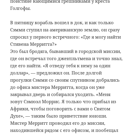
поистине кающимися грешниками у креста
Голгофы.
В пятницу корабль вошел в док, и как только
Сэмми ступил на американскую землю, он сразу
спросил у первого встречного: «Где я могу найти
Стивена Мерритта?»
Это был бродяга, бывавший в городской миссии,
где он встречал того джентльтмена и точно знал,
где его найти. «Я отведу тебя к нему за один
доллар», — предложил он. После долгой
прогулки Сэмми со своим спутником добрались
до офиса мистера Мерритта, когда он уже
закрывал дверь и собирался уходить. «Меня
зовут Сэмюэл Моррис. Я только что прибыл из
Африки, чтобы поговорить с вами о Святом
Духе», — таким было приветствие юноши.
Мистер Мерритт проводил его до миссии,
находившейся рядом с его офисом, и пообещал