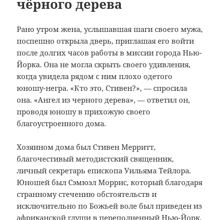
чёрного дерева
Рано утром жена, услышавшая шаги своего мужа,
поспешно открыла дверь, приглашая его войти
после долгих часов работы в миссии города Нью-
Йорка. Она не могла скрыть своего удивления,
когда увидела рядом с ним плохо одетого
юношу-негра. «Кто это, Стивен?», — спросила
она. «Ангел из черного дерева», — ответил он,
проводя юношу в прихожую своего
благоустроенного дома.
Хозяином дома был Стивен Мерритт,
благочестивый методистский священник,
личный секретарь епископа Уильяма Тейлора.
Юношей был Сэмюэл Моррис, который благодаря
странному стечению обстоятельств и
исключительно по Божьей воле был приведен из
африканской глуши в переполненный Нью-Йорк,