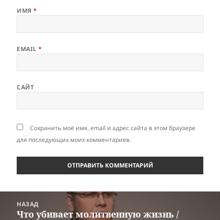
ИМЯ
*
EMAIL
*
САЙТ
Сохранить моё имя, email и адрес сайта в этом браузере
для последующих моих комментариев.
Навигация
НАЗАД
по
Что убивает молитвенную жизнь /
Предыдущая