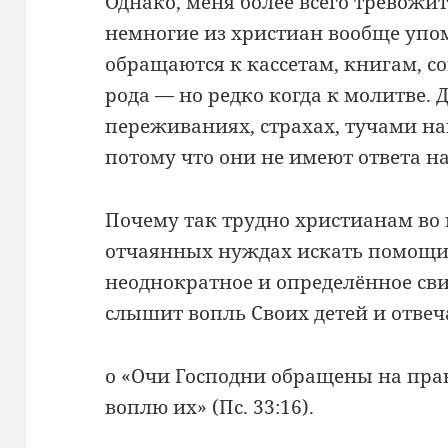
Однако, меня более всего тревожит
немногие из христиан вообще упо
обращаются к кассетам, книгам, с
рода — но редко когда к молитве. 
переживаниях, страхах, тучами н
потому что они не имеют ответа н
Почему так трудно христианам во 
отчаянных нуждах искать помощи 
неоднократное и определённое свид
слышит вопль Своих детей и отвеч
о «Очи Господни обращены на прав
воплю их» (Пс. 33:16).