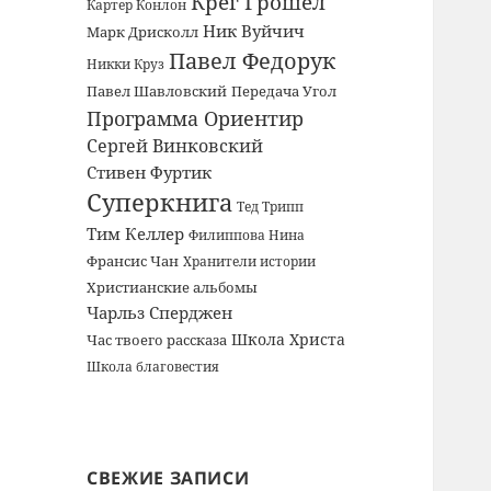
Крег Грошел
Картер Конлон
Ник Вуйчич
Марк Дрисколл
Павел Федорук
Никки Круз
Павел Шавловский
Передача Угол
Программа Ориентир
Сергей Винковский
Стивен Фуртик
Суперкнига
Тед Трипп
Тим Келлер
Филиппова Нина
Франсис Чан
Хранители истории
Христианские альбомы
Чарльз Сперджен
Школа Христа
Час твоего рассказа
Школа благовестия
СВЕЖИЕ ЗАПИСИ