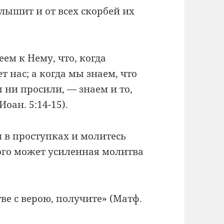
лышит и от всех скорбей их
еем к Нему, что, когда
т нас; а когда мы знаем, что
ы ни просили, — знаем и то,
оан. 5:14-15).
м в проступках и молитесь
ного может усиленная молитва
тве с верою, получите» (Матф.