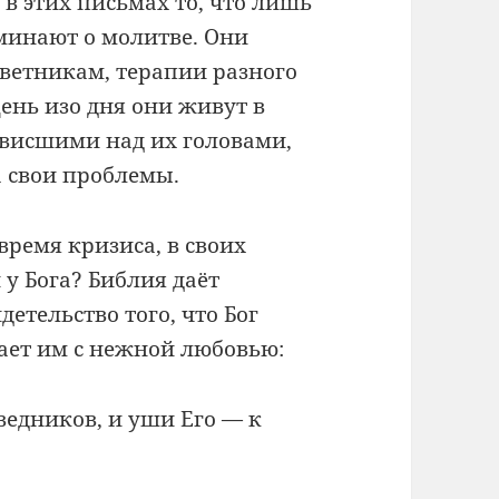
 в этих письмах то, что лишь
минают о молитве. Они
оветникам, терапии разного
День изо дня они живут в
ависшими над их головами,
а свои проблемы.
время кризиса, в своих
у Бога? Библия даёт
етельство того, что Бог
ает им с нежной любовью:
едников, и уши Его — к