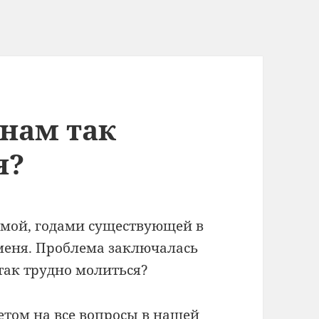
нам так
я?
емой, годами существующей в
меня. Проблема заключалась
так трудно молиться?
ветом на все вопросы в нашей