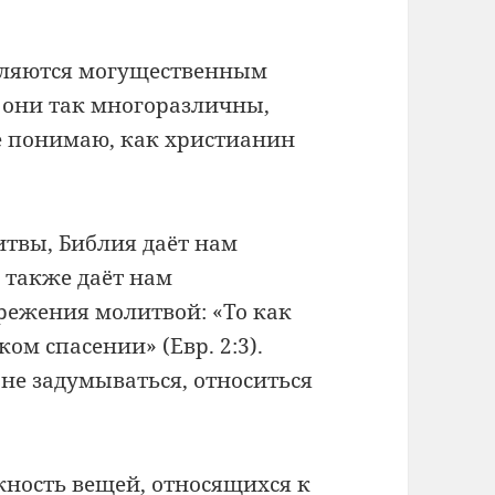
являются могущественным
 они так многоразличны,
е понимаю, как христианин
итвы, Библия даёт нам
 также даёт нам
режения молитвой: «То как
м спасении» (Евр. 2:3).
«не задумываться, относиться
жность вещей, относящихся к