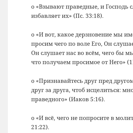
о «Взывают праведные, и Господь с
избавляет их» (Пс. 33:18).
о «И вот, какое дерзновение мы им
просим чего по воле Его, Он слушае
Он слушает нас во всём, чего бы м
что получаем просимое от Него» (1И
о «Признавайтесь друг пред друго
друг за друга, чтоб исцелиться: м
праведного» (Иаков 5:16).
о «И всё, чего не попросите в моли
21:22).