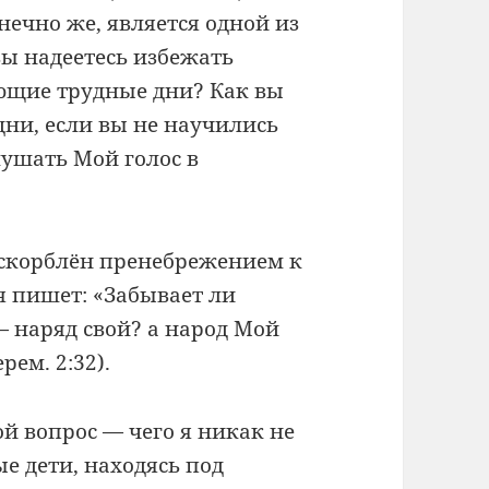
ечно же, является одной из
вы надеетесь избежать
ющие трудные дни? Как вы
 дни, если вы не научились
лушать Мой голос в
 оскорблён пренебрежением к
я пишет: «Забывает ли
— наряд свой? а народ Мой
рем. 2:32).
ой вопрос — чего я никак не
е дети, находясь под