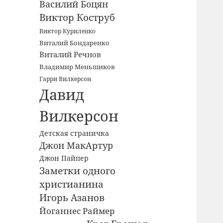
Василий Боцян
Виктор Коструб
Виктор Куриленко
Виталий Бондаренко
Виталий Речнов
Владимир Меньшиков
Гарри Вилкерсон
Давид
Вилкерсон
Детская страничка
Джон МакАртур
Джон Пайпер
Заметки одного
христианина
Игорь Азанов
Йоганнес Раймер