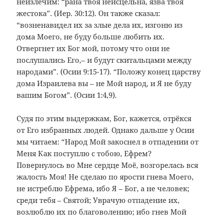
неизлечим: “рана твоя неисцельна, язва твоя
жестока”. (Иер. 30:12). Он также сказал:
“возненавидел их за злые дела их, изгоню из
дома Моего, не буду больше любить их.
Отвергнет их Бог мой, потому что они не
послушались Его,– и будут скитальцами между
народами”. (Осии 9:15-17). “Положу конец царству
дома Израилева вы – не Мой народ, и Я не буду
вашим Богом”. (Осии 1:4,9).
Судя по этим выдержкам, Бог, кажется, отрёкся
от Его избранных людей. Однако дальше у Осии
мы читаем: “Народ Мой закоснел в отпадении от
Меня Как поступлю с тобою, Ефрем?
Повернулось во Мне сердце Моё, возгорелась вся
жалость Моя! Не сделаю по ярости гнева Моего,
не истреблю Ефрема, ибо Я – Бог, а не человек;
среди тебя – Святой; Уврачую отпадение их,
возлюблю их по благоволению; ибо гнев Мой