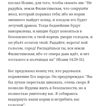
послал Исаию, для того, чтобы сказать им: “Не
радуйся, земля Филистимская, что сокрушён
жезл, который поражал тебя; ибо из корня
змеиного выйдет аспид, и плодом его будет
летучий дракон. Тогда беднейшие будут
накормлены, и нищие будут покоиться в
безопасности; а твой корень уморю голодом, и
он убьёт остаток твой. Рыдайте, ворота! вой
голосом, город! Распадёшься ты, вся земля
Филистимская; ибо от севера дым идёт, и нет
отсталого в полчищах их” (Исаия 14:29-31).
Бог предсказал конец тех, кто радовался
поражению Его народа. Он предупреждал: “Вы
бы лучше перестали ликовать, очень скоро Я
позволю Иудеям жить в безопасности, но я
полностью уничтожу вас. Я собираюсь
выдернуть ваши корни и истребить вас
голодом”.