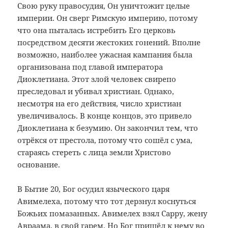
Свою руку правосудия, Он уничтожит целые
империи. Он сверг Римскую империю, потому
что она пыталась истребить Его церковь
посредством десяти жестоких гонений. Вполне
возможно, наиболее ужасная кампания была
организована под главой императора
Диоклетиана. Этот злой человек свирепо
преследовал и убивал христиан. Однако,
несмотря на его действия, число христиан
увеличивалось. В конце концов, это привело
Диоклетиана к безумию. Он закончил тем, что
отрёкся от престола, потому что сошёл с ума,
стараясь стереть с лица земли Христово
основание.
В Бытие 20, Бог осудил языческого царя
Авимелеха, потому что тот дерзнул коснуться
Божьих помазанных. Авимелех взял Сарру, жену
Авраама, в свой гарем. Но Бог пришёл к нему во