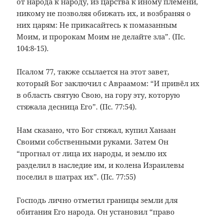
от народа к народу, из царства к иному племени,
никому не позволяя обижать их, и возбраняя о
них царям: Не прикасайтесь к помазанным
Моим, и пророкам Моим не делайте зла”. (Пс.
104:8-15).
Псалом 77, также ссылается на этот завет,
который Бог заключил с Авраамом: “И привёл их
в область святую Свою, на гору эту, которую
стяжала десница Его”. (Пс. 77:54).
Нам сказано, что Бог стяжал, купил Ханаан
Своими собственными руками. Затем Он
“прогнал от лица их народы, и землю их
разделил в наследие им, и колена Израилевы
поселил в шатрах их”. (Пс. 77:55)
Господь лично отметил границы земли для
обитания Его народа. Он установил “право