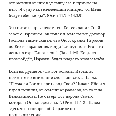
отвратился от них Я услышу его и призрю на
него: Я буду как зеленеющий кипарис: от Меня
будут тебе плоды”. (Осии 11:7-9,14:5;9).
Эти цитаты проясняют, что Бог сохранил Свой
завет с Израилем, включая и земельный договор.
Господь также сказал, что Он сохранит Израиль
до Его возвращения, когда “станут ноги Его в тот
день на горе Елионской”. (Зах. 14:4). Когда это
произойдёт, Израиль будет владеть этой землёй.
Если вы думаете, что Бог оставил Израиль,
примите во внимание слова апостола Павла:
“Неужели Бог отверг народ Свой? Никак. Ибо и я
израильтянин, от семени Авраамова, из колена
Вениаминова. Не отверг Бог народа Своего,
который Он наперёд знал”. (Рим. 11:1-2). Павел
здесь ясно говорит об Израиле по
происхождению.