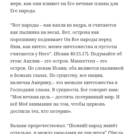
мере, как они влияют на Его вечные планы для
Его народа.
“Вот народы – как капля из ведра, и считаются
как пылинка на весах. Вот, острова как
порошинку поднимает Он Все народы перед
Ним, как ничто; менее ничтожества и пустоты
считаются у Него”. (Исаия 40:15,17). Подумайте об
этом: Англия – это остров. Манхеттен – это
остров. По словам Исаии, оба являются пылинкой
в Божьих глазах. По существу, все нации,
включая Америку,– это меньше ничтожества в
Господних глазах. В сущности, Бог говорит нам:
“Моя вечная цель – достичь потерянный мир. И
всё Моё внимание на том, чтобы церковь
достигла тех, кто потерян».
Валаам пророчествовал: “(Божий) народ живёт
отдельно, и между народами не числится” (Числа