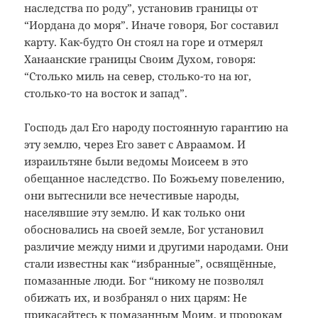
наследства по роду”, установив границы от
“Иордана до моря”. Иначе говоря, Бог составил
карту. Как-будто Он стоял на горе и отмерял
Ханаанские границы Своим Духом, говоря:
“Столько миль на север, столько-то на юг,
столько-то на восток и запад”.
Господь дал Его народу постоянную гарантию на
эту землю, через Его завет с Авраамом. И
израильтяне были ведомы Моисеем в это
обещанное наследство. По Божьему повелению,
они вытеснили все нечестивые народы,
населявшие эту землю. И как только они
обосновались на своей земле, Бог установил
различие между ними и другими народами. Они
стали известны как “избранные”, освящённые,
помазанные люди. Бог “никому не позволял
обижать их, и возбранял о них царям: Не
прикасайтесь к помазанным Моим, и пророкам