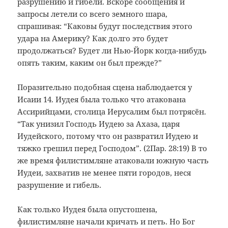
разрушению и гибели. Вскоре сообщения и
запросы летели со всего земного шара,
спрашивая: “Каковы будут последствия этого
удара на Америку? Как долго это будет
продолжаться? Будет ли Нью-Йорк когда-нибудь
опять таким, каким он был прежде?”
Поразительно подобная сцена наблюдается у
Исаии 14. Иудея была только что атакована
Ассирийцами, столица Иерусалим был потрясён.
“Так унизил Господь Иудею за Ахаза, царя
Иудейского, потому что он развратил Иудею и
тяжко грешил перед Господом”. (2Пар. 28:19) В то
же время филистимляне атаковали южную часть
Иудеи, захватив не менее пяти городов, неся
разрушение и гибель.
Как только Иудея была опустошена,
филистимляне начали кричать и петь. Но Бог