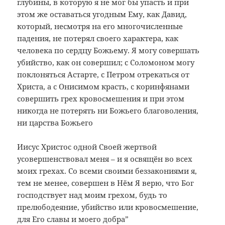
глубины, в которую я не мог бы упасть и при
этом же оставаться угодным Ему, как Давид,
который, несмотря на его многочисленные
падения, не потерял своего характера, как
человека по сердцу Божьему. Я могу совершать
убийство, как он совершил; с Соломоном могу
поклоняться Астарте, с Петром отрекаться от
Христа, а с Онисимом красть, с коринфянами
совершить грех кровосмешения и при этом
никогда не потерять ни Божьего благоволения,
ни царства Божьего
Иисус Христос одной Своей жертвой
усовершенствовал меня – и я освящён во всех
моих грехах. Со всеми своими беззакониями я,
тем не менее, совершен в Нём Я верю, что Бог
господствует над моим грехом, будь то
прелюбодеяние, убийство или кровосмешение,
для Его славы и моего добра”