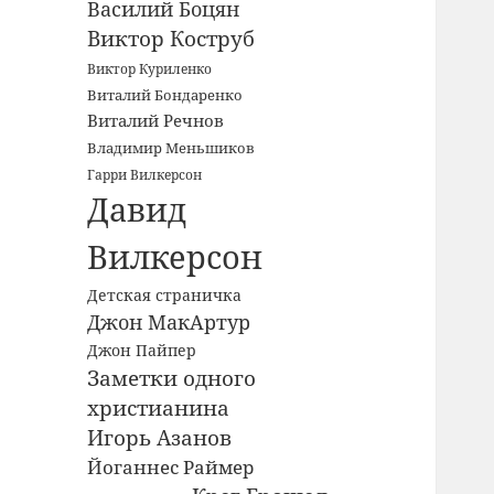
Василий Боцян
Виктор Коструб
Виктор Куриленко
Виталий Бондаренко
Виталий Речнов
Владимир Меньшиков
Гарри Вилкерсон
Давид
Вилкерсон
Детская страничка
Джон МакАртур
Джон Пайпер
Заметки одного
христианина
Игорь Азанов
Йоганнес Раймер