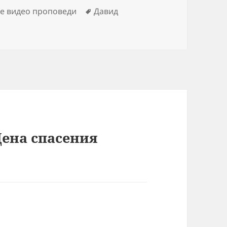
Метки
е видео проповеди
Давид
ена спасения