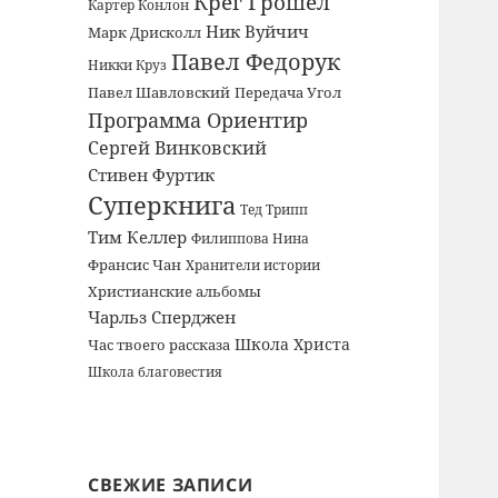
Крег Грошел
Картер Конлон
Ник Вуйчич
Марк Дрисколл
Павел Федорук
Никки Круз
Павел Шавловский
Передача Угол
Программа Ориентир
Сергей Винковский
Стивен Фуртик
Суперкнига
Тед Трипп
Тим Келлер
Филиппова Нина
Франсис Чан
Хранители истории
Христианские альбомы
Чарльз Сперджен
Школа Христа
Час твоего рассказа
Школа благовестия
СВЕЖИЕ ЗАПИСИ