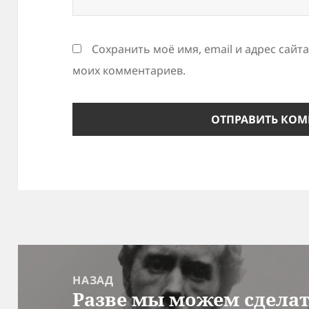
Сохранить моё имя, email и адрес сайт
моих комментариев.
Навигация
по
НАЗАД
Разве мы можем сдела
записям
Предыдущая