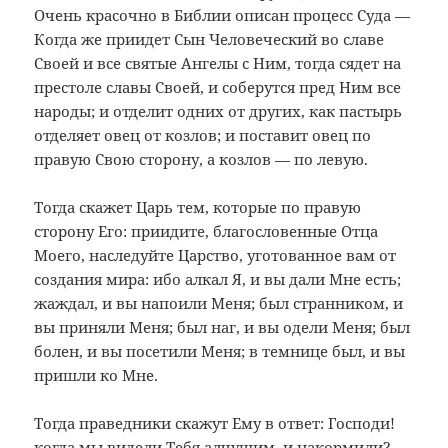
Очень красочно в Библии описан процесс Суда —
Когда же приидет Сын Человеческий во славе
Своей и все святые Ангелы с Ним, тогда сядет на
престоле славы Своей, и соберутся пред Ним все
народы; и отделит одних от других, как пастырь
отделяет овец от козлов; и поставит овец по
правую Свою сторону, а козлов — по левую.
Тогда скажет Царь тем, которые по правую
сторону Его: приидите, благословенные Отца
Моего, наследуйте Царство, уготованное вам от
создания мира: ибо алкал Я, и вы дали Мне есть;
жаждал, и вы напоили Меня; был странником, и
вы приняли Меня; был наг, и вы одели Меня; был
болен, и вы посетили Меня; в темнице был, и вы
пришли ко Мне.
Тогда праведники скажут Ему в ответ: Господи!
когда мы видели Тебя алчущим, и накормили?