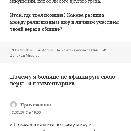
искушений, как от любого другого греха.
Итак, где твоя позиция? Какова разница
между религиозным шоу и личным участием
твоей веры в общине?
Опубликовано
Автор
Рубрики
Метки
08.10.2020
Admin
Христианские статьи
Дональд Миллер
Почему я больше не афиширую свою
веру: 10 комментариев
Прихожанин
:
13.03.2013 в 19:00
» И сказал им:идите по всему миру и