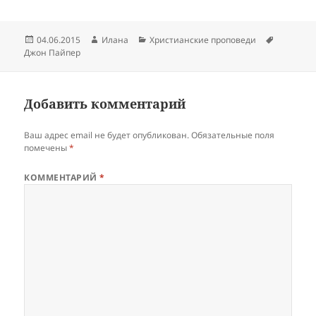
Опубликовано
Автор
Рубрики
Метки
04.06.2015
Илана
Христианские проповеди
Джон Пайпер
Добавить комментарий
Ваш адрес email не будет опубликован.
Обязательные поля
помечены
*
КОММЕНТАРИЙ
*