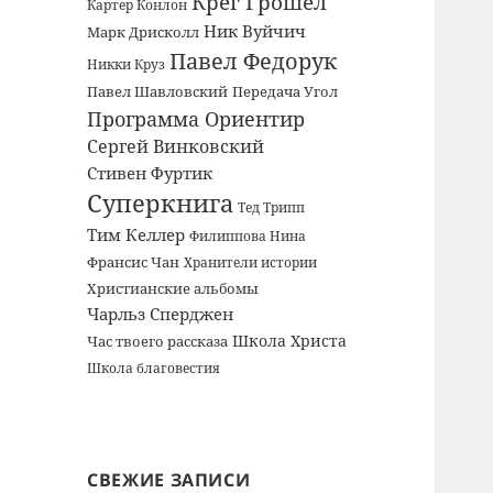
Крег Грошел
Картер Конлон
Ник Вуйчич
Марк Дрисколл
Павел Федорук
Никки Круз
Павел Шавловский
Передача Угол
Программа Ориентир
Сергей Винковский
Стивен Фуртик
Суперкнига
Тед Трипп
Тим Келлер
Филиппова Нина
Франсис Чан
Хранители истории
Христианские альбомы
Чарльз Сперджен
Школа Христа
Час твоего рассказа
Школа благовестия
СВЕЖИЕ ЗАПИСИ