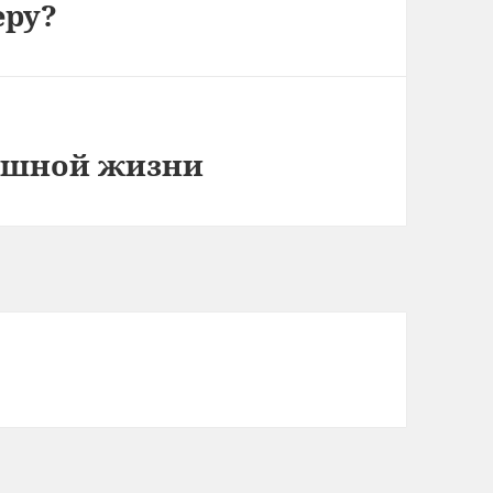
еру?
пешной жизни