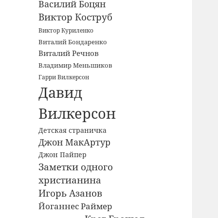
Василий Боцян
Виктор Коструб
Виктор Куриленко
Виталий Бондаренко
Виталий Речнов
Владимир Меньшиков
Гарри Вилкерсон
Давид
Вилкерсон
Детская страничка
Джон МакАртур
Джон Пайпер
Заметки одного
христианина
Игорь Азанов
Йоганнес Раймер