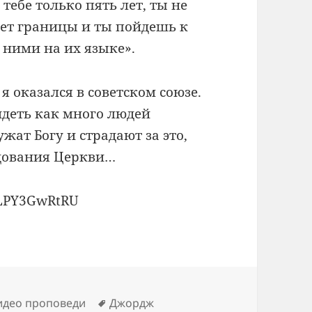
тебе только пять лет, ты не
ет границы и ты пойдешь к
 ними на их языке».
я оказался в советском союзе.
идеть как много людей
жат Богу и страдают за это,
едования Церкви…
aLPY3GwRtRU
Метки
идео проповеди
Джордж