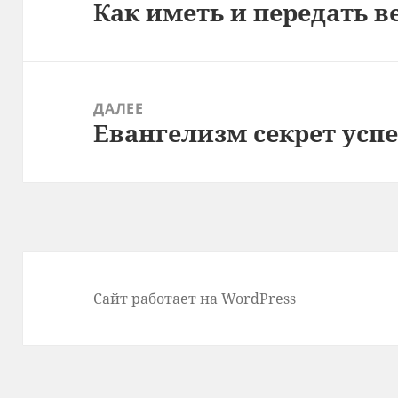
Как иметь и передать в
записям
Предыдущая
запись:
ДАЛЕЕ
Евангелизм секрет ус
Следующая
запись:
Сайт работает на WordPress