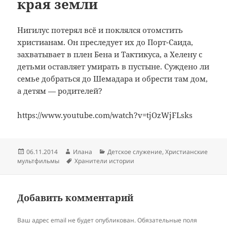
края земли
Нигилус потерял всё и поклялся отомстить
христианам. Он преследует их до Порт-Саида,
захватывает в плен Бена и Тактикуса, а Хелену с
детьми оставляет умирать в пустыне. Суждено ли
семье добраться до Шемадара и обрести там дом,
а детям — родителей?
https://www.youtube.com/watch?v=tjOzWjFLsks
Опубликовано
Автор
Рубрики
06.11.2014
Илана
Детское служение
,
Христианские
Метки
мультфильмы
Хранители истории
Добавить комментарий
Ваш адрес email не будет опубликован.
Обязательные поля