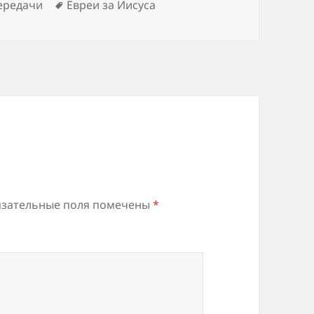
Метки
ередачи
Евреи за Иисуса
зательные поля помечены
*