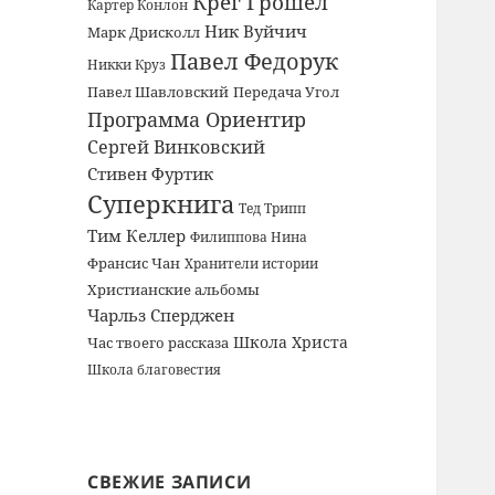
Крег Грошел
Картер Конлон
Ник Вуйчич
Марк Дрисколл
Павел Федорук
Никки Круз
Павел Шавловский
Передача Угол
Программа Ориентир
Сергей Винковский
Стивен Фуртик
Суперкнига
Тед Трипп
Тим Келлер
Филиппова Нина
Франсис Чан
Хранители истории
Христианские альбомы
Чарльз Сперджен
Школа Христа
Час твоего рассказа
Школа благовестия
СВЕЖИЕ ЗАПИСИ