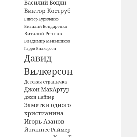
Василий Боцян
Виктор Коструб
Виктор Куриленко
Виталий Бондаренко
Виталий Речнов
Владимир Меньшиков
Гарри Вилкерсон
Давид
Вилкерсон
Детская страничка
Джон МакАртур
Джон Пайпер
Заметки одного
христианина
Игорь Азанов
Йоганнес Раймер