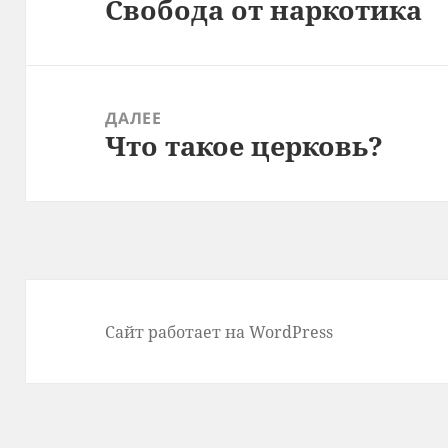
Свобода от наркотика
записям
Предыдущая
запись:
ДАЛЕЕ
Что такое церковь?
Следующая
запись:
Сайт работает на WordPress