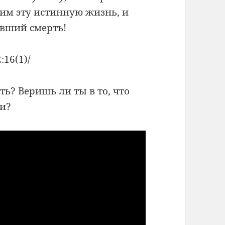
 им эту истинную жизнь, и
ивший смерть!
:16(1)/
ть? Веришь ли ты в то, что
ни?