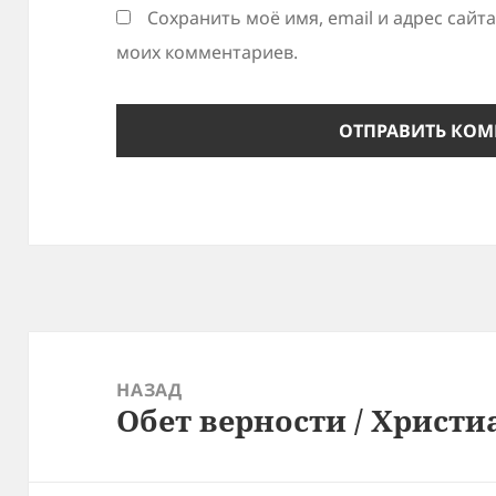
Сохранить моё имя, email и адрес сайт
моих комментариев.
Навигация
по
НАЗАД
Обет верности / Христ
записям
Предыдущая
запись: