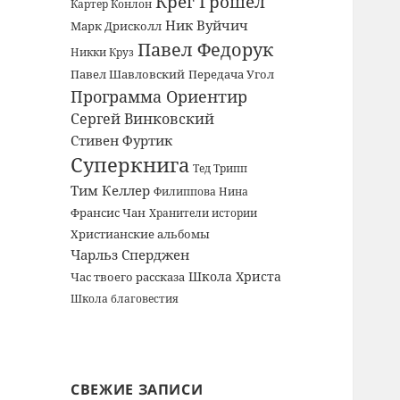
Крег Грошел
Картер Конлон
Ник Вуйчич
Марк Дрисколл
Павел Федорук
Никки Круз
Павел Шавловский
Передача Угол
Программа Ориентир
Сергей Винковский
Стивен Фуртик
Суперкнига
Тед Трипп
Тим Келлер
Филиппова Нина
Франсис Чан
Хранители истории
Христианские альбомы
Чарльз Сперджен
Школа Христа
Час твоего рассказа
Школа благовестия
СВЕЖИЕ ЗАПИСИ