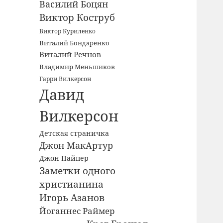
Василий Боцян
Виктор Коструб
Виктор Куриленко
Виталий Бондаренко
Виталий Речнов
Владимир Меньшиков
Гарри Вилкерсон
Давид
Вилкерсон
Детская страничка
Джон МакАртур
Джон Пайпер
Заметки одного
христианина
Игорь Азанов
Йоганнес Раймер