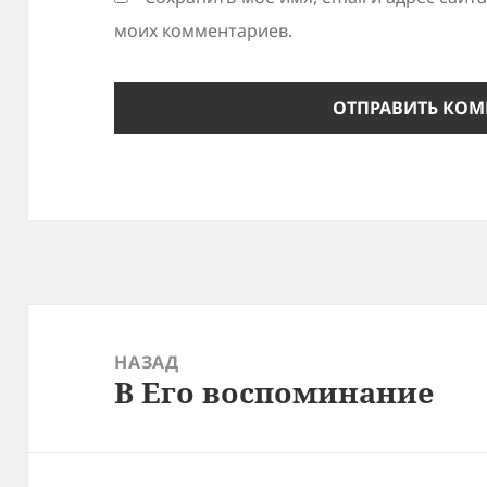
моих комментариев.
Навигация
по
НАЗАД
В Его воспоминание
записям
Предыдущая
запись: