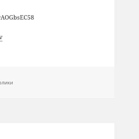
qrAOGbsEC58
v
олики