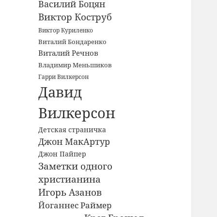
Василий Боцян
Виктор Коструб
Виктор Куриленко
Виталий Бондаренко
Виталий Речнов
Владимир Меньшиков
Гарри Вилкерсон
Давид
Вилкерсон
Детская страничка
Джон МакАртур
Джон Пайпер
Заметки одного
христианина
Игорь Азанов
Йоганнес Раймер