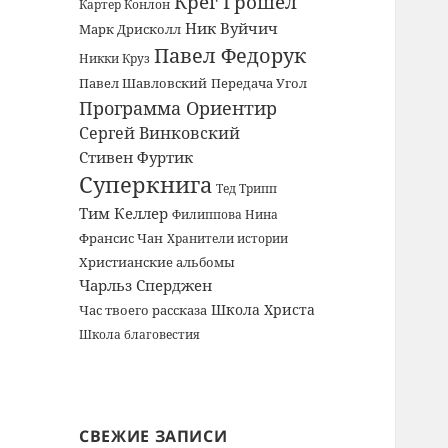
Крег Грошел
Картер Конлон
Ник Вуйчич
Марк Дрисколл
Павел Федорук
Никки Круз
Павел Шавловский
Передача Угол
Программа Ориентир
Сергей Винковский
Стивен Фуртик
Суперкнига
Тед Трипп
Тим Келлер
Филиппова Нина
Франсис Чан
Хранители истории
Христианские альбомы
Чарльз Сперджен
Школа Христа
Час твоего рассказа
Школа благовестия
СВЕЖИЕ ЗАПИСИ