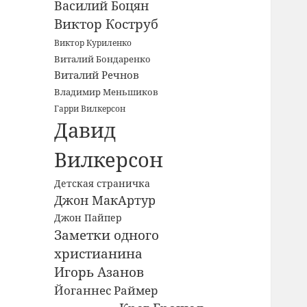
Василий Боцян
Виктор Коструб
Виктор Куриленко
Виталий Бондаренко
Виталий Речнов
Владимир Меньшиков
Гарри Вилкерсон
Давид
Вилкерсон
Детская страничка
Джон МакАртур
Джон Пайпер
Заметки одного
христианина
Игорь Азанов
Йоганнес Раймер