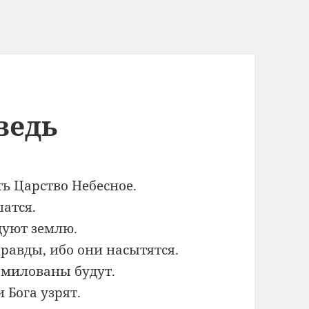
ведь
ь Царство Небесное.
атся.
дуют землю.
авды, ибо они насытятся.
омилованы будут.
 Бога узрят.