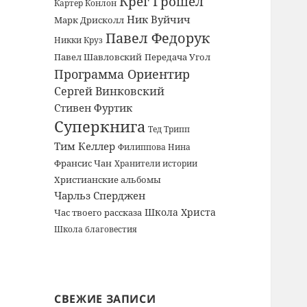
Крег Грошел
Картер Конлон
Ник Вуйчич
Марк Дрисколл
Павел Федорук
Никки Круз
Павел Шавловский
Передача Угол
Программа Ориентир
Сергей Винковский
Стивен Фуртик
Суперкнига
Тед Трипп
Тим Келлер
Филиппова Нина
Франсис Чан
Хранители истории
Христианские альбомы
Чарльз Сперджен
Школа Христа
Час твоего рассказа
Школа благовестия
СВЕЖИЕ ЗАПИСИ