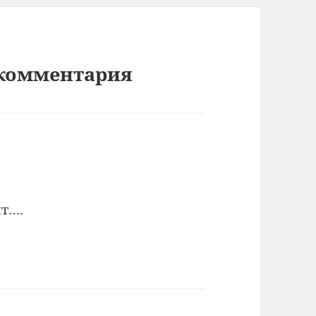
 комментария
ят….