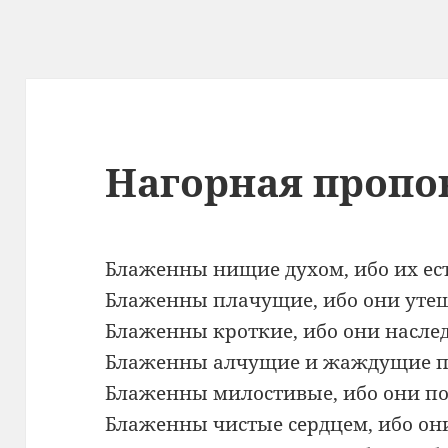
Нагорная пропо
Блаженны нищие духом, ибо их ест
Блаженны плачущие, ибо они утеш
Блаженны кроткие, ибо они насле
Блаженны алчущие и жаждущие пр
Блаженны милостивые, ибо они п
Блаженны чистые сердцем, ибо они