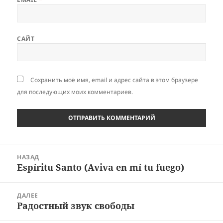
САЙТ
Сохранить моё имя, email и адрес сайта в этом браузере
для последующих моих комментариев.
Навигация
НАЗАД
по
Espíritu Santo (Aviva en mí tu fuego)
Предыдущая
записям
запись:
ДАЛЕЕ
Радостный звук свободы
Следующая
запись: