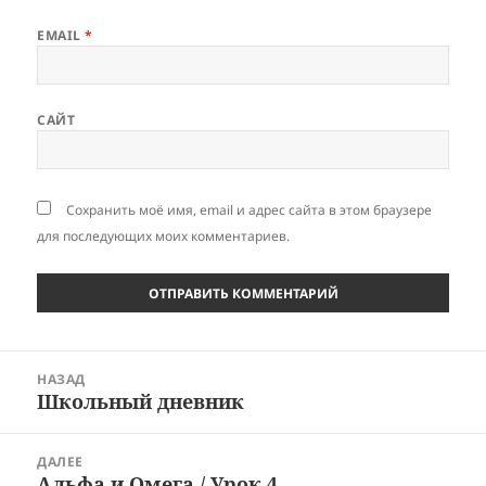
EMAIL
*
САЙТ
Сохранить моё имя, email и адрес сайта в этом браузере
для последующих моих комментариев.
Навигация
НАЗАД
по
Школьный дневник
Предыдущая
записям
запись:
ДАЛЕЕ
Альфа и Омега / Урок 4
Следующая