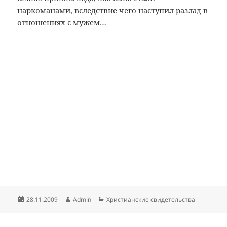
наркоманами, вследствие чего наступил разлад в
отношениях с мужем…
Опубликовано
Автор
Рубрики
28.11.2009
Admin
Христианские свидетельства