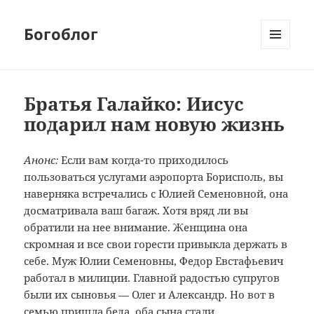
Богоблог
МЕНЮ
И
ВИДЖЕТЫ
Братья Галайко: Иисус
подарил нам новую жизнь
Анонс:
Если вам когда-то приходилось
пользоваться услугами аэропорта Борисполь, вы
наверняка встречались с Юлией Семеновной, она
досматривала ваш багаж. Хотя вряд ли вы
обратили на нее внимание. Женщина она
скромная и все свои горести привыкла держать в
себе. Муж Юлии Семеновны, Федор Евстафьевич
работал в милиции. Главной радостью супругов
были их сыновья — Олег и Александр. Но вот в
семью пришла беда, оба сына стали