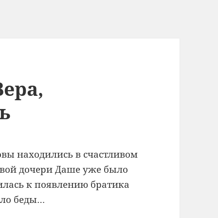
Вера,
ь
вы находились в счастливом
рвой дочери Даше уже было
вилась к появлению братика
яло беды…