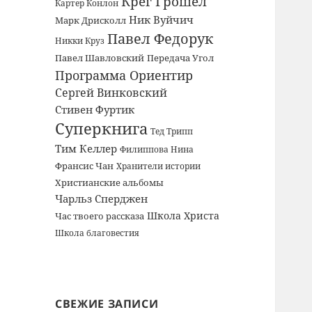
Крег Грошел
Картер Конлон
Ник Вуйчич
Марк Дрисколл
Павел Федорук
Никки Круз
Павел Шавловский
Передача Угол
Программа Ориентир
Сергей Винковский
Стивен Фуртик
Суперкнига
Тед Трипп
Тим Келлер
Филиппова Нина
Франсис Чан
Хранители истории
Христианские альбомы
Чарльз Сперджен
Школа Христа
Час твоего рассказа
Школа благовестия
СВЕЖИЕ ЗАПИСИ