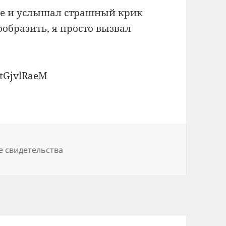
хне и услышал страшный крик
ообразить, я просто вызвал
stGjvlRaeM
е свидетельства