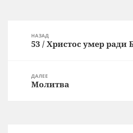
Навигация
по
НАЗАД
53 / Христос умер ради 
записям
Предыдущая
запись:
ДАЛЕЕ
Молитва
Следующая
запись: