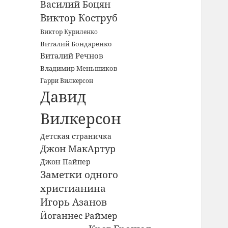
Василий Боцян
Виктор Коструб
Виктор Куриленко
Виталий Бондаренко
Виталий Речнов
Владимир Меньшиков
Гарри Вилкерсон
Давид
Вилкерсон
Детская страничка
Джон МакАртур
Джон Пайпер
Заметки одного
христианина
Игорь Азанов
Йоганнес Раймер