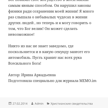
самым явным способом. Он нарушил законы
физики ради сохранения моей жизни! Я много
раз слышала о небывалых чудесах в жизни
других людей , но теперь и я могу говорить о
том, что Бог велик! Он может сделать
невозможное!
Никто из нас не знает заведомо, где
поскользнется и в какую секунду занесет его
автомобиль. Пусть хранит нас всех рука
Всесильного Бога!
Автор: Ирина Аркадьевна
Подготовила специально для журнала MEMO.im
Опубликовано
Автор
Рубрики
27.02.2014
Admin
Христианские свидетельства