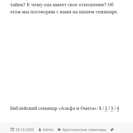
тайна? К чему она имеет свое отношение? Об
этом мы поговорим с вами на нашем семинаре.
Библейский семинар «Альфа и Омега»:
1
/
2
/
3
/
4
Опубликовано
Автор
Рубрики
Метки
29.10.2009
Admin
Христианские семинары