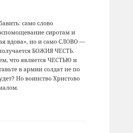
бавить: само слово
вспомощевание сиротам и
ая вдова», но и само СЛОВО —
и получается БОЖИЯ ЧЕСТЬ.
аем, что является ЧЕСТЬЮ и
авьте в армии солдат не по
будет? Но воинство Христово
малом.