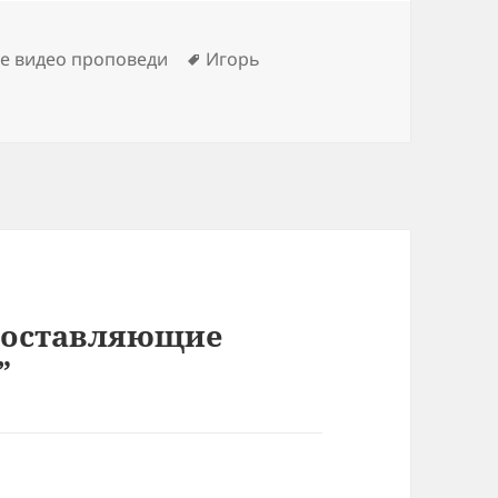
Метки
е видео проповеди
Игорь
Составляющие
”