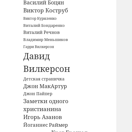
Василий Боцян
Виктор Коструб
Виктор Куриленко
Виталий Бондаренко
Виталий Речнов
Владимир Меньшиков
Гарри Вилкерсон
Давид
Вилкерсон
Детская страничка
Джон МакАртур
Джон Пайпер
Заметки одного
христианина
Игорь Азанов
Йоганнес Раймер