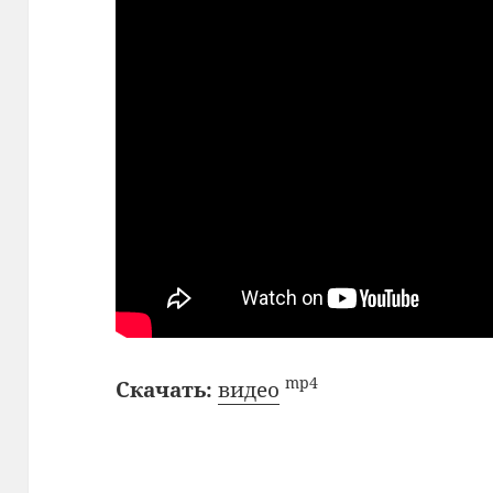
mp4
Скачать:
видео