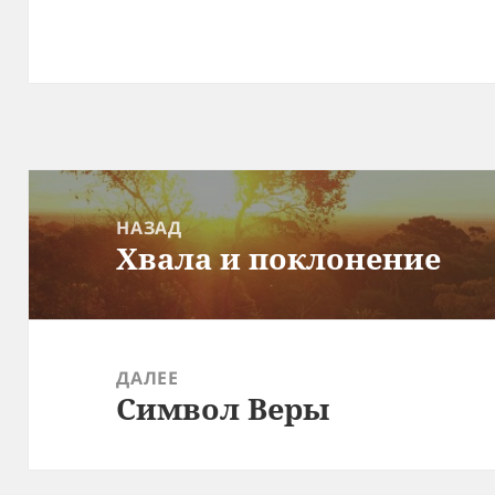
Навигация
по
НАЗАД
Хвала и поклонение
записям
Предыдущая
запись:
ДАЛЕЕ
Символ Веры
Следующая
запись: