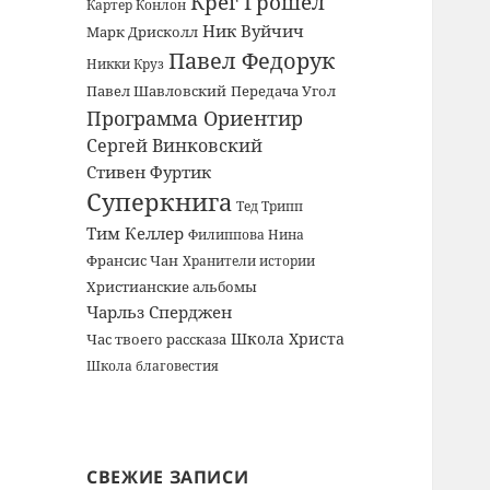
Крег Грошел
Картер Конлон
Ник Вуйчич
Марк Дрисколл
Павел Федорук
Никки Круз
Павел Шавловский
Передача Угол
Программа Ориентир
Сергей Винковский
Стивен Фуртик
Суперкнига
Тед Трипп
Тим Келлер
Филиппова Нина
Франсис Чан
Хранители истории
Христианские альбомы
Чарльз Сперджен
Школа Христа
Час твоего рассказа
Школа благовестия
СВЕЖИЕ ЗАПИСИ