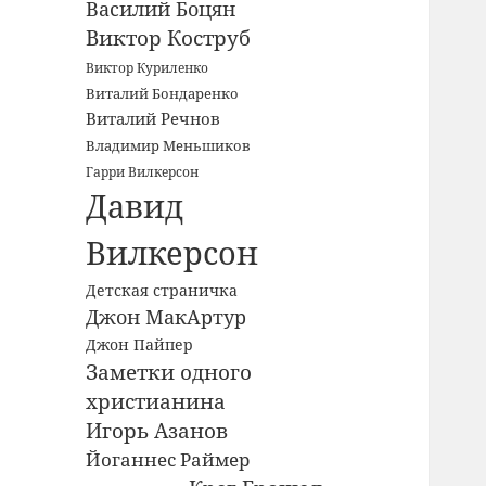
Василий Боцян
Виктор Коструб
Виктор Куриленко
Виталий Бондаренко
Виталий Речнов
Владимир Меньшиков
Гарри Вилкерсон
Давид
Вилкерсон
Детская страничка
Джон МакАртур
Джон Пайпер
Заметки одного
христианина
Игорь Азанов
Йоганнес Раймер