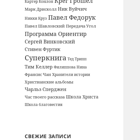
Крег Грошел
Картер Конлон
Ник Вуйчич
Марк Дрисколл
Павел Федорук
Никки Круз
Павел Шавловский
Передача Угол
Программа Ориентир
Сергей Винковский
Стивен Фуртик
Суперкнига
Тед Трипп
Тим Келлер
Филиппова Нина
Франсис Чан
Хранители истории
Христианские альбомы
Чарльз Сперджен
Школа Христа
Час твоего рассказа
Школа благовестия
СВЕЖИЕ ЗАПИСИ