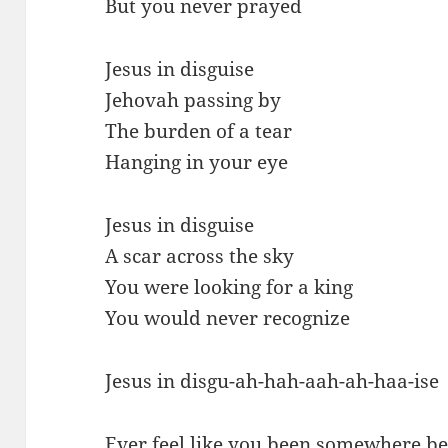
But you never prayed
Jesus in disguise
Jehovah passing by
The burden of a tear
Hanging in your eye
Jesus in disguise
A scar across the sky
You were looking for a king
You would never recognize
Jesus in disgu-ah-hah-aah-ah-haa-ise
Ever feel like you been somewhere be