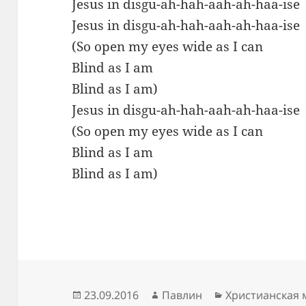
Jesus in disgu-ah-hah-aah-ah-haa-ise
Jesus in disgu-ah-hah-aah-ah-haa-ise
(So open my eyes wide as I can
Blind as I am
Blind as I am)
Jesus in disgu-ah-hah-aah-ah-haa-ise
(So open my eyes wide as I can
Blind as I am
Blind as I am)
Опубликовано
Автор
Рубрики
23.09.2016
Павлин
Христианская 