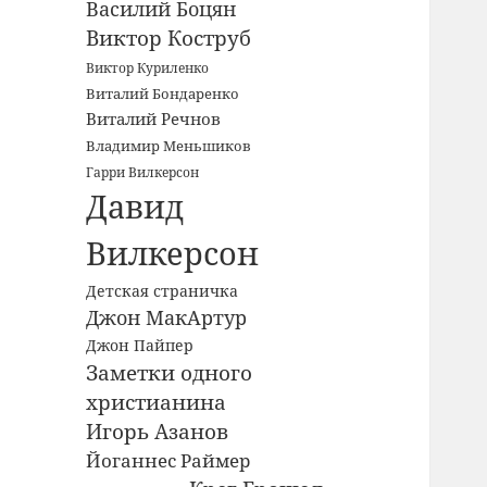
Василий Боцян
Виктор Коструб
Виктор Куриленко
Виталий Бондаренко
Виталий Речнов
Владимир Меньшиков
Гарри Вилкерсон
Давид
Вилкерсон
Детская страничка
Джон МакАртур
Джон Пайпер
Заметки одного
христианина
Игорь Азанов
Йоганнес Раймер