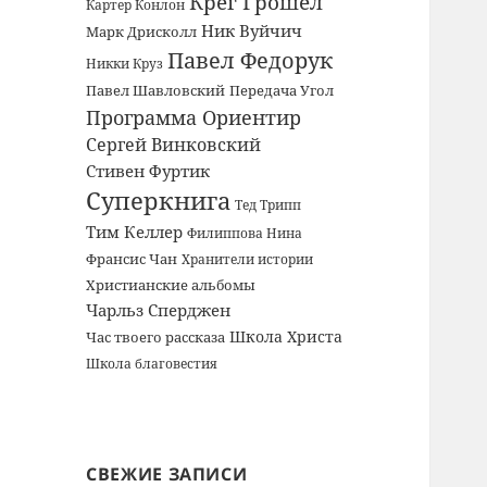
Крег Грошел
Картер Конлон
Ник Вуйчич
Марк Дрисколл
Павел Федорук
Никки Круз
Павел Шавловский
Передача Угол
Программа Ориентир
Сергей Винковский
Стивен Фуртик
Суперкнига
Тед Трипп
Тим Келлер
Филиппова Нина
Франсис Чан
Хранители истории
Христианские альбомы
Чарльз Сперджен
Школа Христа
Час твоего рассказа
Школа благовестия
СВЕЖИЕ ЗАПИСИ