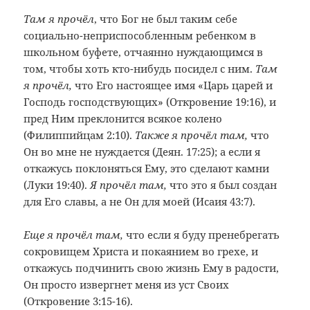
Там я прочёл
, что Бог не был таким себе
социально-неприспособленным ребенком в
школьном буфете, отчаянно нуждающимся в
том, чтобы хоть кто-нибудь посидел с ним.
Там
я прочёл,
что Его настоящее имя «Царь царей и
Господь господствующих» (Откровение 19:16), и
пред Ним преклонится всякое колено
(Филиппийцам 2:10).
Также я прочёл там,
что
Он во мне не нуждается (Деян. 17:25); а если я
откажусь поклоняться Ему, это сделают камни
(Луки 19:40).
Я прочёл там,
что это я был создан
для Его славы, а не Он для моей (Исаия 43:7).
Еще я прочёл там,
что если я буду пренебрегать
сокровищем Христа и покаянием во грехе, и
откажусь подчинить свою жизнь Ему в радости,
Он просто извергнет меня из уст Своих
(Откровение 3:15-16).