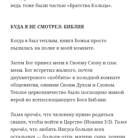
ведь тоже были частью «Братства Кольца».
КУДА Я НЕ СМОТРЕЛ: БИБЛИЯ
Когда я был теплым, книга Божья просто
пылилась на полке в моей комнате.
Затем Бог привел меня к Своему Слову и спас
меня. Бог встретил жалкого, почти
двухметрового «хоббита» в холодной комнате
общежития, оживив Своим Духом и Словом.
Теплое церковничество было поглощено живой
верой во всепоглощающего Бога Библии.
Там
я прочёл
, что человеку нужно родиться
свыше, чтобы войти в Царство (Иоанна 3:3).
Там
я
прочёл
, что любить Иисуса больше всех
остальных — больше отца, матери, сына, дочери,