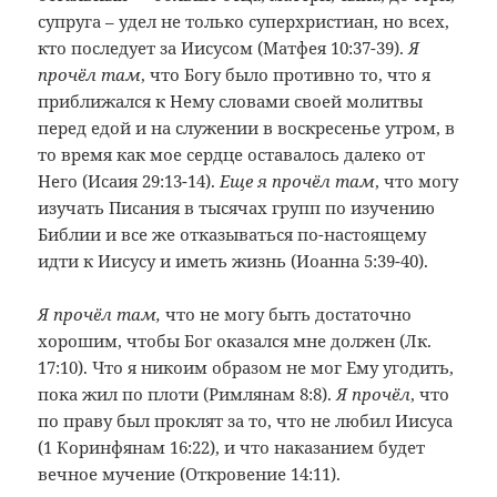
супруга – удел не только суперхристиан, но всех,
кто последует за Иисусом (Матфея 10:37-39).
Я
прочёл там
, что Богу было противно то, что я
приближался к Нему словами своей молитвы
перед едой и на служении в воскресенье утром, в
то время как мое сердце оставалось далеко от
Него (Исаия 29:13-14).
Еще я прочёл там
, что могу
изучать Писания в тысячах групп по изучению
Библии и все же отказываться по-настоящему
идти к Иисусу и иметь жизнь (Иоанна 5:39-40).
Я прочёл там,
что не могу быть достаточно
хорошим, чтобы Бог оказался мне должен (Лк.
17:10). Что я никоим образом не мог Ему угодить,
пока жил по плоти (Римлянам 8:8).
Я прочёл
, что
по праву был проклят за то, что не любил Иисуса
(1 Коринфянам 16:22), и что наказанием будет
вечное мучение (Откровение 14:11).