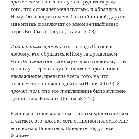
прочёл там,
что если я устал трудиться ради
того, что оставляет меня пустым, и обращусь к
Нему, Он накормит меня богатой пищей, дарует
мне жизнь и заключит со мной вечный завет
через Его Сына Иисуса (Исаия 55:2-3).
Там я также прочёл,
что Господь близок к
любому, кто обратится к Нему за прощением.
Что Он предлагает самому отвратительному — и
теплому — грешнику абсолютное прощение и
наслаждение, превыше всего того, на что
человек мог только надеяться (Исаия 55:6-9).
Я
прочёл там,
что это приглашение было куплено
ценой Сына Божьего (Исаия 53:1-12).
Если вы все еще являетесь теплым христианином
и читаете это, для вас есть отличная новость: еще
есть время. Покайтесь. Поверьте. Радуйтесь.
Живите.