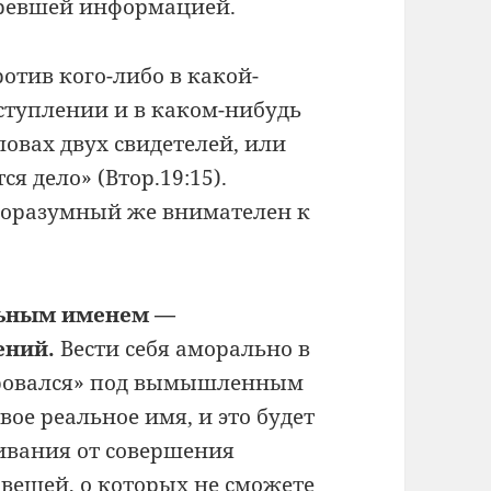
аревшей информацией.
отив кого-либо в какой-
ступлении и в каком-нибудь
ловах двух свидетелей, или
ся дело» (Втор.19:15).
агоразумный же внимателен к
альным именем —
ений.
Вести себя аморально в
ифровался» под вымышленным
ое реальное имя, и это будет
вания от совершения
х вещей, о которых не сможете