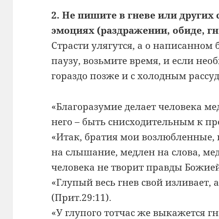
2. Не пишите в гневе или други
эмоциях (раздражении, обиде, гн
Страсти улягутся, а о написанном
паузу, возьмите время, и если нео
гораздо позже и с холодным рассу
«Благоразумие делает человека ме
него – быть снисходительным к про
«Итак, братия мои возлюбленные, 
на слышание, медлен на слова, мед
человека не творит правды Божией»
«Глупый весь гнев свой изливает, 
(Прит.29:11).
«У глупого тотчас же выкажется гн