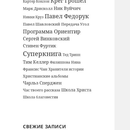
Крег Грошел
Картер Конлон
Ник Вуйчич
Марк Дрисколл
Павел Федорук
Никки Круз
Павел Шавловский
Передача Угол
Программа Ориентир
Сергей Винковский
Стивен Фуртик
Суперкнига
Тед Трипп
Тим Келлер
Филиппова Нина
Франсис Чан
Хранители истории
Христианские альбомы
Чарльз Сперджен
Школа Христа
Час твоего рассказа
Школа благовестия
СВЕЖИЕ ЗАПИСИ