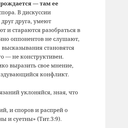
е рождается — там ее
спора. В дискуссии
друг друга, умеют
т и стараются разобраться в
чно оппонентов не слушают,
у; высказывания становятся
го — не конструктивен.
мко выразить свое мнение,
раздувающийся конфликт.
язаний уклоняйся, зная, что
й, и споров и распрей о
ы и суетны» (Тит.3:9).