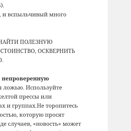
).
у, и вспыльчивый много
 НАЙТИ ПОЛЕЗНУЮ
СТОИНСТВО, ОСКВЕРНИТЬ
Ю.
те непроверенную
я ложью. Используйте
желтой прессы или
х и группах.Не торопитесь
остью, которую просят
яде случаев, «новость» может