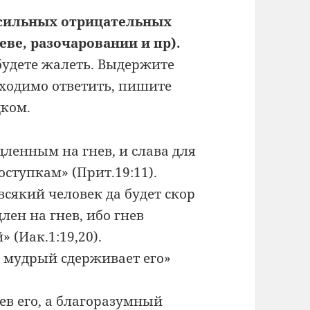
х сильных отрицательных
еве, разочаровании и пр).
 будете жалеть. Выдержите
бходимо ответить, пишите
дком.
дленным на гнев, и слава для
ступкам» (Прит.19:11).
всякий человек да будет скор
лен на гнев, ибо гнев
 (Иак.1:19,20).
а мудрый сдерживает его»
ев его, а благоразумный