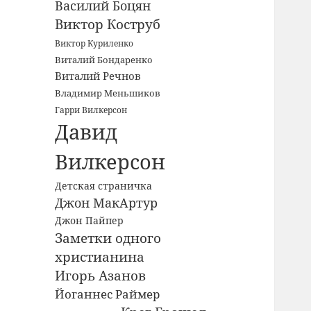
Василий Боцян
Виктор Коструб
Виктор Куриленко
Виталий Бондаренко
Виталий Речнов
Владимир Меньшиков
Гарри Вилкерсон
Давид
Вилкерсон
Детская страничка
Джон МакАртур
Джон Пайпер
Заметки одного
христианина
Игорь Азанов
Йоганнес Раймер