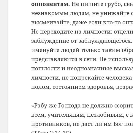
оппонентам.
Не пишите грубо, свы
незнакомым людям, не унижайте с
высмеивайте, даже если кто-то ош
Не переходите на личности: отдели
заблуждение от заблуждающегося.
именуйте людей только таким обр
представляются в сети. Не исполь
пошлости и неоднозначные высказ
личности, не попрекайте человека
полом, состоянием здоровья, возрас
«Рабу же Господа не должно ссори
всем, учительным, незлобивым, с 
противников, не даст ли им Бог п
(2Тим.2:24,25).