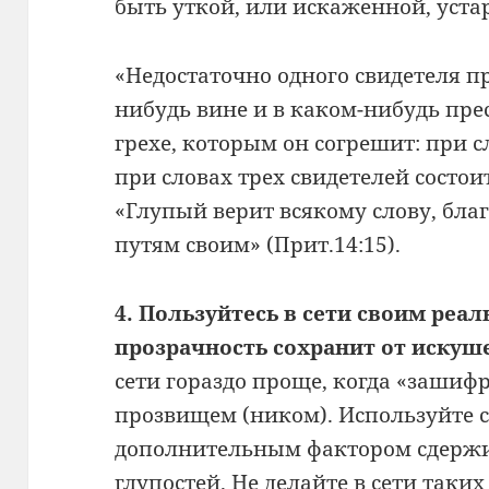
быть уткой, или искаженной, уст
«Недостаточно одного свидетеля пр
нибудь вине и в каком-нибудь пре
грехе, которым он согрешит: при с
при словах трех свидетелей состоит
«Глупый верит всякому слову, бл
путям своим» (Прит.14:15).
4. Пользуйтесь в сети своим ре
прозрачность сохранит от искуш
сети гораздо проще, когда «заш
прозвищем (ником). Используйте св
дополнительным фактором сдержи
глупостей. Не делайте в сети таки