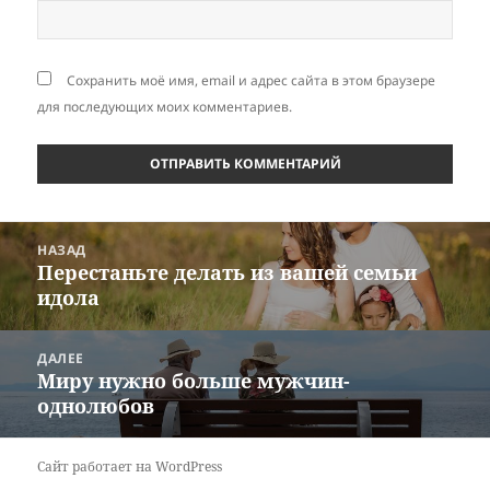
Сохранить моё имя, email и адрес сайта в этом браузере
для последующих моих комментариев.
Навигация
НАЗАД
по
Перестаньте делать из вашей семьи
Предыдущая
записям
идола
запись:
ДАЛЕЕ
Миру нужно больше мужчин-
Следующая
однолюбов
запись:
Сайт работает на WordPress