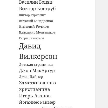
Василий Боцян
Виктор Коструб
Виктор Куриленко
Виталий Бондаренко
Виталий Речнов
Владимир Меньшиков
Гарри Вилкерсон
Давид
Вилкерсон
Детская страничка
Джон МакАртур
Джон Пайпер
Заметки одного
христианина
Игорь Азанов
Йоганнес Раймер