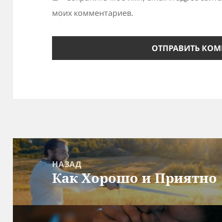
моих комментариев.
Навигация
по
НАЗАД
Как Хорошо и Приятно
записям
Предыдущая
запись: