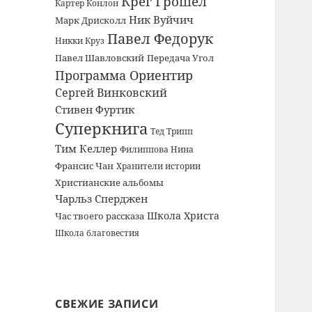
Крег Грошел
Картер Конлон
Ник Вуйчич
Марк Дрисколл
Павел Федорук
Никки Круз
Павел Шавловский
Передача Угол
Программа Ориентир
Сергей Винковский
Стивен Фуртик
Суперкнига
Тед Трипп
Тим Келлер
Филиппова Нина
Франсис Чан
Хранители истории
Христианские альбомы
Чарльз Сперджен
Школа Христа
Час твоего рассказа
Школа благовестия
СВЕЖИЕ ЗАПИСИ