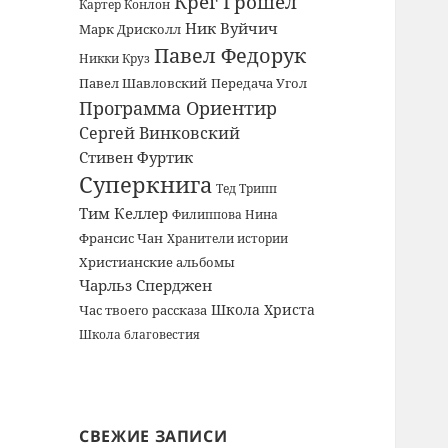
Крег Грошел
Картер Конлон
Ник Вуйчич
Марк Дрисколл
Павел Федорук
Никки Круз
Павел Шавловский
Передача Угол
Программа Ориентир
Сергей Винковский
Стивен Фуртик
Суперкнига
Тед Трипп
Тим Келлер
Филиппова Нина
Франсис Чан
Хранители истории
Христианские альбомы
Чарльз Сперджен
Школа Христа
Час твоего рассказа
Школа благовестия
СВЕЖИЕ ЗАПИСИ