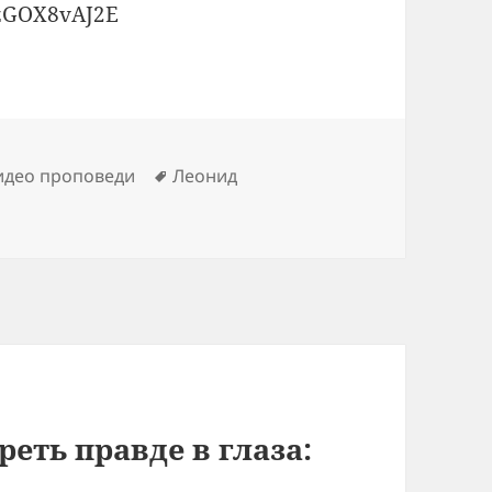
FzGOX8vAJ2E
Метки
идео проповеди
Леонид
реть правде в глаза: