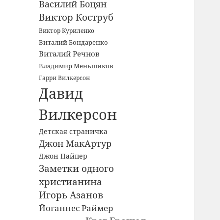
Василий Боцян
Виктор Коструб
Виктор Куриленко
Виталий Бондаренко
Виталий Речнов
Владимир Меньшиков
Гарри Вилкерсон
Давид
Вилкерсон
Детская страничка
Джон МакАртур
Джон Пайпер
Заметки одного
христианина
Игорь Азанов
Йоганнес Раймер