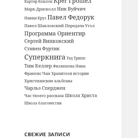
Крег Грошел
Картер Конлон
Ник Вуйчич
Марк Дрисколл
Павел Федорук
Никки Круз
Павел Шавловский
Передача Угол
Программа Ориентир
Сергей Винковский
Стивен Фуртик
Суперкнига
Тед Трипп
Тим Келлер
Филиппова Нина
Франсис Чан
Хранители истории
Христианские альбомы
Чарльз Сперджен
Школа Христа
Час твоего рассказа
Школа благовестия
СВЕЖИЕ ЗАПИСИ