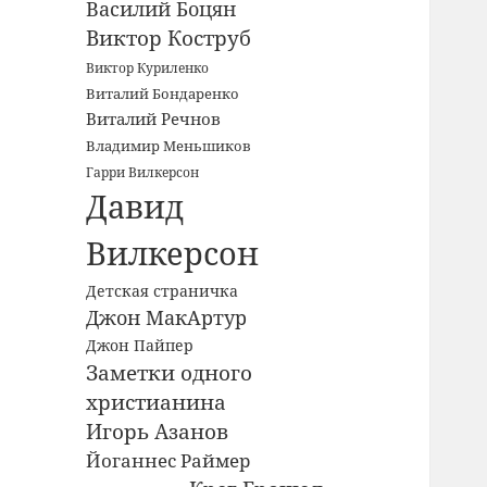
Василий Боцян
Виктор Коструб
Виктор Куриленко
Виталий Бондаренко
Виталий Речнов
Владимир Меньшиков
Гарри Вилкерсон
Давид
Вилкерсон
Детская страничка
Джон МакАртур
Джон Пайпер
Заметки одного
христианина
Игорь Азанов
Йоганнес Раймер