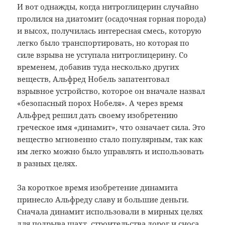
И вот однажды, когда нитроглицерин случайно
пролился на диатомит (осадочная горная порода)
и высох, получилась интересная смесь, которую
легко было транспортировать, но которая по
силе взрыва не уступала нитроглицерину. Со
временем, добавив туда несколько других
веществ, Альфред Нобель запатентовал
взрывное устройство, которое он вначале назвал
«безопасный порох Нобеля». А через время
Альфред решил дать своему изобретению
греческое имя «динамит», что означает сила. Это
вещество мгновенно стало популярным, так как
им легко можно было управлять и использовать
в разных целях.
За короткое время изобретение динамита
принесло Альфреду славу и большие деньги.
Сначала динамит использовали в мирных целях
для подрыва шахт, строительства дорог и сноса