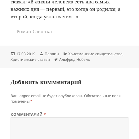
сказал: «В жизни человека есть два самых
важных дня — первый, это когда он родился, а
второй, когда узнал зачем…»
— Роман Савочка
Опубликовано
Автор
Рубрики
17.03.2019
Павлин
Христианские свидетельства
,
Метки
Христианские статьи
Альфред Нобель
Добавить комментарий
Ваш адрес email не будет опубликован.
Обязательные поля
помечены
*
КОММЕНТАРИЙ
*