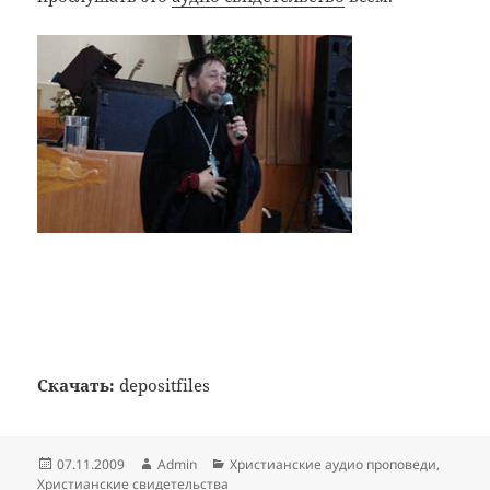
Скачать:
depositfiles
Опубликовано
Автор
Рубрики
07.11.2009
Admin
Христианские аудио проповеди
,
Христианские свидетельства