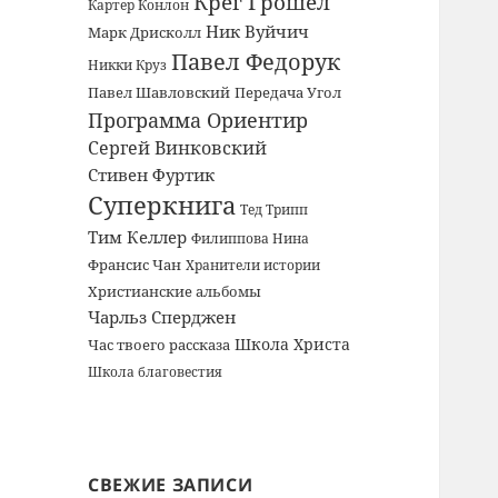
Крег Грошел
Картер Конлон
Ник Вуйчич
Марк Дрисколл
Павел Федорук
Никки Круз
Павел Шавловский
Передача Угол
Программа Ориентир
Сергей Винковский
Стивен Фуртик
Суперкнига
Тед Трипп
Тим Келлер
Филиппова Нина
Франсис Чан
Хранители истории
Христианские альбомы
Чарльз Сперджен
Школа Христа
Час твоего рассказа
Школа благовестия
СВЕЖИЕ ЗАПИСИ