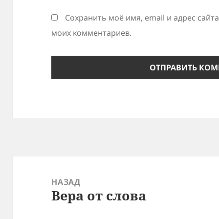
Сохранить моё имя, email и адрес сайт
моих комментариев.
Навигация
по
НАЗАД
Вера от слова
записям
Предыдущая
запись: