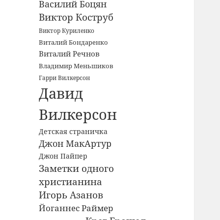
Василий Боцян
Виктор Коструб
Виктор Куриленко
Виталий Бондаренко
Виталий Речнов
Владимир Меньшиков
Гарри Вилкерсон
Давид
Вилкерсон
Детская страничка
Джон МакАртур
Джон Пайпер
Заметки одного
христианина
Игорь Азанов
Йоганнес Раймер