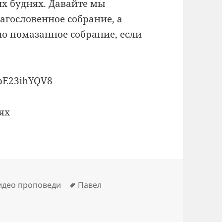
х буднях. Давайте мы
агословенное собрание, а
о помазанное собрание, если
qbE23ihYQV8
ях
Метки
идео проповеди
Павел