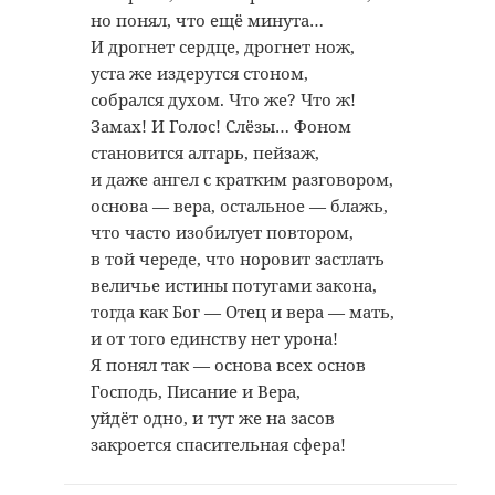
но понял, что ещё минута…
И дрогнет сердце, дрогнет нож,
уста же издерутся стоном,
собрался духом. Что же? Что ж!
Замах! И Голос! Слёзы… Фоном
становится алтарь, пейзаж,
и даже ангел с кратким разговором,
основа — вера, остальное — блажь,
что часто изобилует повтором,
в той череде, что норовит застлать
величье истины потугами закона,
тогда как Бог — Отец и вера — мать,
и от того единству нет урона!
Я понял так — основа всех основ
Господь, Писание и Вера,
уйдёт одно, и тут же на засов
закроется спасительная сфера!