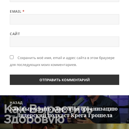
EMAIL
*
САЙТ
Сохранить моё имя, email и адрес сайта в этом браузере
для последующих моих комментариев.
Навигация
НАЗАД
по
Как вырастить здоровую организацию
Предыдущая
записям
— Лидерский подкаст Крега Грошела
запись: