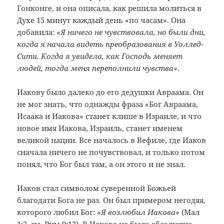
Гонконге, и она описала, как решила молиться в
Духе 15 минут каждый день «по часам». Она
добавила:
«Я ничего не чувствовала, но были дни,
когда я начала видеть преобразования в Уоллед-
Сити. Когда я увидела, как Господь меняет
людей, тогда меня переполнили чувства».
Иакову было далеко до его дедушки Авраама. Он
не мог знать, что однажды фраза «Бог Авраама,
Исаака и Иакова» станет клише в Израиле, и что
новое имя Иакова, Израиль, станет именем
великой нации. Все началось в Вефиле, где Иаков
сначала ничего не почувствовал, и только потом
понял, что Бог был там, а он этого и не знал.
Иаков стал символом суверенной Божьей
благодати Бога не раз. Он был примером негодяя,
которого любил Бог:
«Я возлюбил Иакова»
(Мал
1:2, см. Рим.9:13). В Иакове не было абсолютно