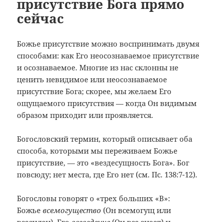
присутствие Бога прямо
сейчас
Б
ожье присутствие можно воспринимать двумя
способами: как Его неосознаваемое присутствие
и осознаваемое. Многие из нас склонны не
ценить невидимое или неосознаваемое
присутствие Бога; скорее, мы желаем Его
ощущаемого присутствия — когда Он видимым
образом приходит или проявляется.
Богословский термин, который описывает оба
способа, которыми мы переживаем Божье
присутствие, — это «вездесущность Бога». Бог
повсюду; нет места, где Его нет (см. Пс. 138:7-12).
Богословы говорят о «трех больших «В»:
Божье
всемогущество
(Он всемогущ или
всесилен), Его
всеведение
(Он все знает) и