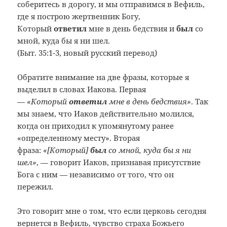
соберитесь в дорогу, и мы отправимся в Вефиль,
где я построю жертвенник Богу,
Который
ответил
мне в день бедствия и
был
со
мной, куда бы я ни шел.
(Быт. 35:1-3, новый русский перевод)
Обратите внимание на две фразы, которые я
выделил в словах Иакова. Первая
—
«Который
ответил
мне в день бедствия»
. Так
мы знаем, что Иаков действительно молился,
когда он приходил к упомянутому ранее
«определенному месту». Вторая
фраза:
«[Который]
был
со мной, куда бы я ни
шел»
, — говорит Иаков, признавая присутствие
Бога с ним — независимо от того, что он
пережил.
Это говорит мне о том, что если церковь сегодня
вернется в Вефиль, чувство страха Божьего