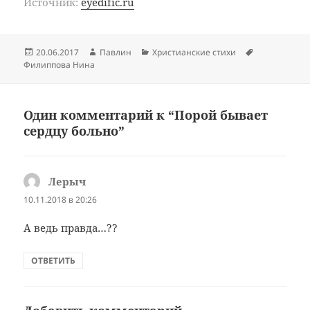
Источник:
eyedific.ru
Опубликовано
Автор
Рубрики
Метки
20.06.2017
Павлин
Христианские стихи
Филиппова Нина
Один комментарий к “Порой бывает
сердцу больно”
Лерыч
:
10.11.2018 в 20:26
А ведь правда…??
ОТВЕТИТЬ