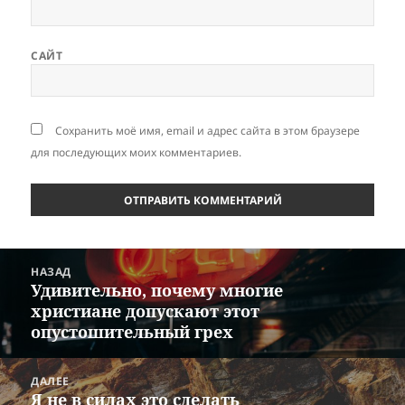
САЙТ
Сохранить моё имя, email и адрес сайта в этом браузере
для последующих моих комментариев.
Навигация
НАЗАД
по
Удивительно, почему многие
Предыдущая
записям
христиане допускают этот
запись:
опустошительный грех
ДАЛЕЕ
Я не в силах это сделать
Следующая